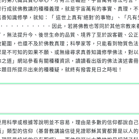
生的第八識真實心本心，才有三世輪迴、宇宙萬有等法可言，
修行成就佛教講的種種義理，就是宇宙萬有的事實、真理，不
善知識修學，就知：「 這世上真有'絕對'的事物」、「凡有生
等等真存在」．．．．．．．．．．因此，若將佛教也等同於其他宗
，無法提升今、後世生命的品質、境界了至於說客觀、公正的
教範圍，也還不及於佛教真理；科學家等，只能看到物質色法
認是不可知的如果不願、或無緣尋求真善知識修學佛法，對以
佛之道」網站參看有關種種資訊，讀讀看出版的佛法演述書冊
本題目所提示出來的種種疑，就終有撥雲見日之時啦！
要用科學或根據等說明並不容易，理由是多數的信仰都說自己
面」類型的信仰（基督教講論信徒見證耶穌其實都算是以人的