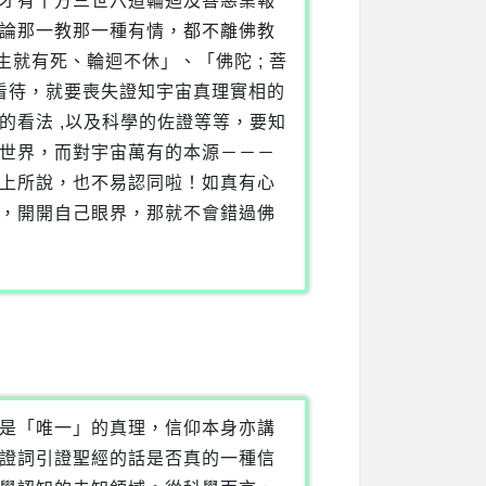
才有十方三世六道輪迴及善惡業報
論那一教那一種有情，都不離佛教
就有死、輪迴不休」、「佛陀 ; 菩
教來看待，就要喪失證知宇宙真理實相的
看法 ,以及科學的佐證等等，要知
世界，而對宇宙萬有的本源－－－
上所說，也不易認同啦！如真有心
，開開自己眼界，那就不會錯過佛
是「唯一」的真理，信仰本身亦講
證詞引證聖經的話是否真的一種信