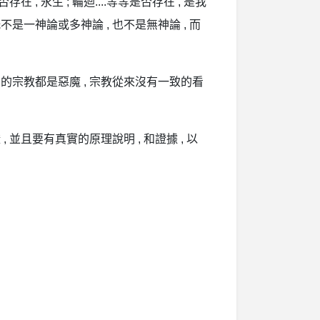
在 , 永生 ; 輪迴....等等是否存在 , 是我
是一神論或多神論 , 也不是無神論 , 而
別的宗教都是惡魔 , 宗教從來沒有一致的看
並且要有真實的原理說明 , 和證據 , 以