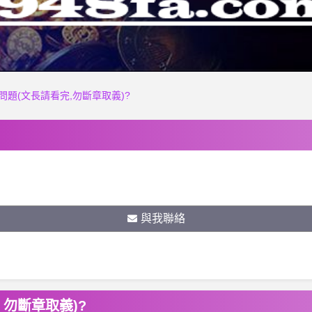
問題(文長請看完,勿斷章取義)?
與我聯絡
 勿斷章取義)?