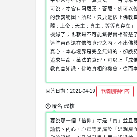
中本來存在的唯一真實法－－有情眾
可說，才會有阿羅漢、菩薩、佛可以
的教義範圍。所以，只要能依止佛教真
薩 ; 上帝 ; 天主 ; 真主...
機緣了；也就是不可能獲得實相智慧了
這些東西還在佛教真理之內，不出佛
真心、本心境界是完全無知的，卻誤
追求生命、萬法的真理，可以上「成
教真善知識、佛教真相的機會，從而
回答日期：2021-04-19
申請刪除回答
匿名
#6樓
要說那一個「信仰」才是「真」並且
論信、內心、心靈等是屬於「思想層