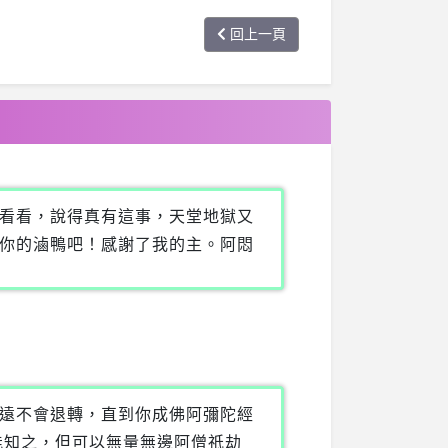
回上一頁
看看，說得真有這事，天堂地獄又
你的滷鴨吧！感謝了我的主。阿悶
遠不會退轉，直到你成佛阿彌陀經
能知之，但可以無量無邊阿僧祇劫