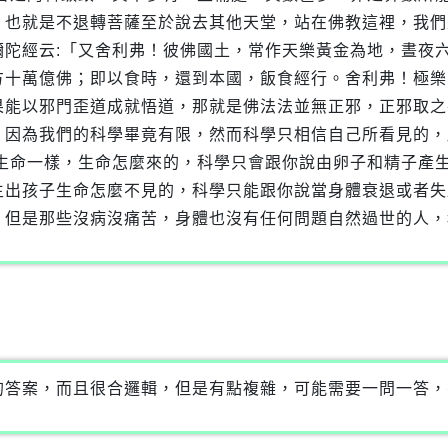
，也就是不退轉菩薩至於說去其他天堂，站在佛教這裡，我們
彌陀經云:「又舍利弗！彼佛國土，常作天樂黃金為地，晝夜
方十萬億佛；即以食時，還到本國，飯食經行。舍利弗！極樂
果能以邪門歪道成就悟道，那就是佛法法並無正邪，正邪取之
，因為我們的科學畢竟有限，然而科學只相信自己所看見的，
像生命一樣，生命怎麼來的，科學只會跟你說由卵子和精子產
生出孩子生命怎麼不見的，科學只能跟你說當身體衰退或者失
！但是那些沒病沒痛苦，身體也沒有任何問題自然過世的人，
的答案，而且很合邏輯，但是有點複雜，可能需要一問一答，