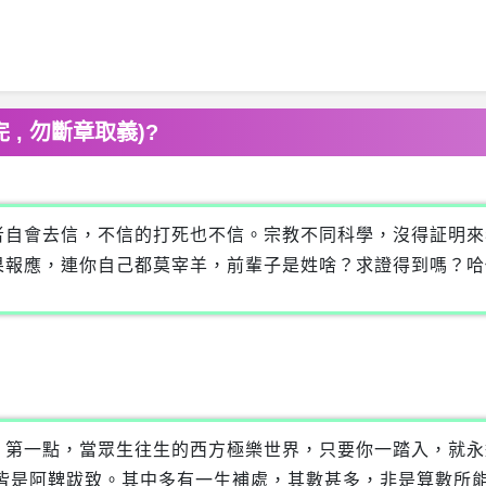
, 勿斷章取義)?
者自會去信，不信的打死也不信。宗教不同科學，沒得証明來
果報應，連你自己都莫宰羊，前輩子是姓啥？求證得到嗎？哈
，第一點，當眾生往生的西方極樂世界，只要你一踏入，就永
，皆是阿鞞跋致。其中多有一生補處，其數甚多，非是算數所