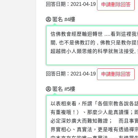
回答日期：2021-04-19
申請刪除回答
匿名
#4樓
信佛教會經歷輪迴轉世 ....看到這裡
關, 也不是佛教訂的 , 佛教只是教你
超越微小人類思維的科學就無法接受, 
回答日期：2021-04-19
申請刪除回答
匿名
#5樓
以表相來看，所謂「各個宗教各說各
有重複哦！）、那麼少人能真讀懂；
必定深妙廣大而難知難證； 而且事
界實相心、真實法，更是唯有透過禪