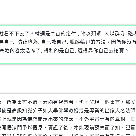
我就看不下去了。輪迴是宇宙的定律 , 物以類聚, 人以群分, 磁
提昇自己. 防止墮落, 自己救自己, 脫離輪迴的方法。因為你沒
宗教內容太浩瀚了, 得利的是自己, 還得靠你自己去挖寶。
話」確為事實不過，若稍有智慧者，也可發現一個事實，那就
即使是高級知識分子如大學佛學教授或是專業的出家大名法師
實上就是因為佛教開示出來的教義，不外宇宙萬有的真相，其
宗開悟法門予以悟見、實證了後，才能現前觀察而了知、證實