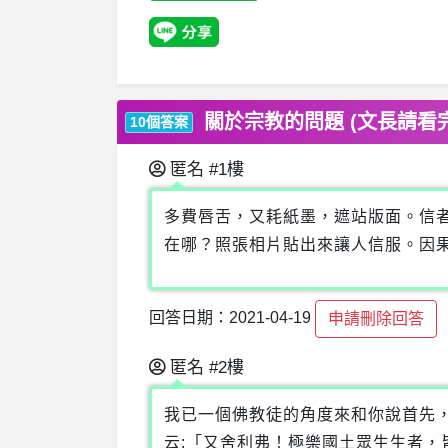
關於宗教的問題 (文長請看完 
10個答案
匿名
#1樓
多費唇舌，又耗紙墨，遮站版面。信
在哪？照張相片貼出來讓人信服。因
回答日期：2021-04-19
申請刪除回答
匿名
#2樓
我已一個佛教徒的角度來和你說首先
云:「又舍利弗！極樂國土眾生生者