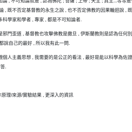
可知論就是 , 認為佛陀 ; 菩薩 ; 上帝 ; 天主 ; 真主...等等是否存
 既不否定基督教的永生之說 , 也不否定佛教的因果輪迴說 , 既不
學家和學者 , 專家 , 都是不可知論者.
是邪門歪道 , 基督教也攻擊佛教是撒旦 , 伊斯蘭教則是認為任何
 , 都說自己的最好 , 所以我有此一問.
人主義思想 , 我需要的是公正的看法 , 最好是能以科學為佐證 , 
答.
作原理/來源/實驗結果 , 更深入的資訊