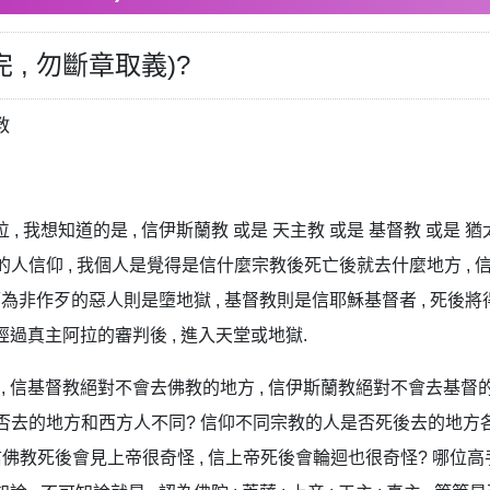
, 勿斷章取義)?
教
 我想知道的是 , 信伊斯蘭教 或是 天主教 或是 基督教 或是 猶太
人信仰 , 我個人是覺得是信什麼宗教後死亡後就去什麼地方 , 
 而為非作歹的惡人則是墮地獄 , 基督教則是信耶穌基督者 , 死後將得
經過真主阿拉的審判後 , 進入天堂或地獄.
信基督教絕對不會去佛教的地方 , 信伊斯蘭教絕對不會去基督的地方
否去的地方和西方人不同? 信仰不同宗教的人是否死後去的地方各自
說信佛教死後會見上帝很奇怪 , 信上帝死後會輪迴也很奇怪? 哪位高手