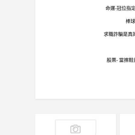
命運-冠位指定
棒球
求職詐騙是真
股票- 當擦