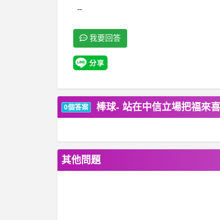
--
我要回答
棒球- 站在中信立場把福來
0個答案
其他問題