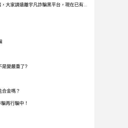
Angela詐騙，Angela投資詐騙，Angela詐騙無法出金，Angela詐騙誘導被害人進行投資詐騙，最後進行殺豬，大家請遠離宇凡詐騙黑平台，現在已有近百人在廖律師的幫助下挽回被騙的損失
騙
不是變嚴重了?
能合金嗎？
台真詐騙再行騙中！