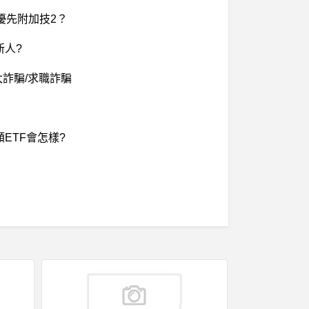
級優先附加技2？
新人?
詐騙/求職詐騙
ETF會怎樣?