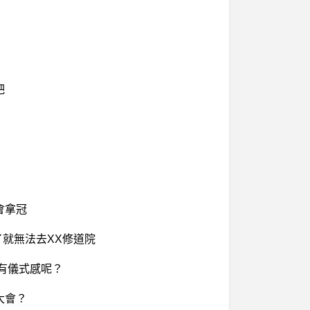
吧
會拿冠
了就無法去XX修道院
較有儀式感呢？
大會？