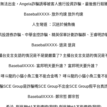
BaseballXXXX- 旅外均速 旅外均速
人生彎道 ：沉迷於捕魚機
凱投證券詐騙、中華金控詐騙、精英保單計劃詐騙群、王睿明詐
BaseballXXXX- 退貨 退貨
主播台支言支語的情況是不是變嚴重了? 主播台支言支語的情況是
BaseballXXXX- 富邦明天要升誰？ 富邦明天要升誰？
- 哮斗龍的小貓小魚三隻不能合金嗎？ 哮斗龍的小貓小魚三隻不
p詐騙SCE Group是詐騙嗎SCE Group不出金SCE Group假平
BaseballXXXX- 鄭宗哲 鄭宗哲
希洽- 創世神HA不能連線(發錢) 創世神HA不能連線(發錢)