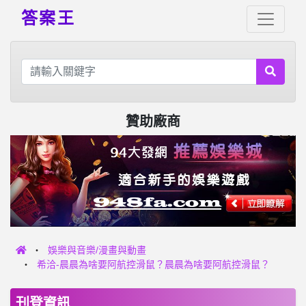
答案王
贊助廠商
娛樂與音樂/漫畫與動畫
希洽-晨晨為啥要阿航控滑鼠？晨晨為啥要阿航控滑鼠？
刊登資訊