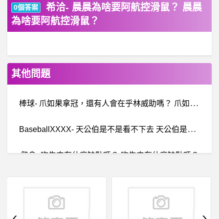
希洽- 晨晨為啥要阿航控滑鼠？ 晨晨
0個答案
為啥要阿航控滑鼠？
其他問題
棒
球- 爪如果拿冠，還有人會在乎林威助嗎？ 爪如果拿冠，還有人會在乎林威助嗎？
B
aseballXXXX- 天公伯是不是看不下去 天公伯是不是看不下去
健身- 吃牛肉有什麼缺點嗎？ 吃牛肉有什麼缺點嗎？
希
洽- 神職人員地位比當權者高會不會很危險 神職人員地位比當權者高會不會很危險
BASKET-RULES- 這樣發球的裁判吹判正確嗎?
‹
›