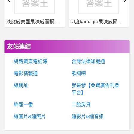
正
輝投顧是詐騙嗎？有人知道正輝投顧詐騙嗎？被正輝詐騙了怎麼辦？
液態威泰國果凍威而鋼哪裡買
印度kamagra果凍威爾剛用於治療男性勃起功能障礙
男
女- 買房跟買股票在正妹心中哪個比較有價值啊 買房跟買股票在正妹心中哪個比較有價值啊
BaseballXXXX- NBA高得分 NBA高得分
友站連結
希
洽- 現在是不是打倒原神的最好機會！ 現在是不是打倒原神的最好機會！
網路黃頁電話簿
台灣法律知識通
懷舊遊戲 - 經典遊戲 - 老遊戲- 問一款老遊戲
電影情報通
歌詞吧
縮網址
就是發【免費廣告刊登
男女- 女友有出國生活的願景 女友有出國生活的願景
平台】
GONZO- 請問這個版可以討論所有gonzo的作品嗎?
鮮寵一番
二胎房貸
縮圖片&縮照片
縮影片&縮音訊
希
洽- 烙印勇士-所以現在有幾個古力菲斯啊? 烙印勇士-所以現在有幾個古力菲斯啊?