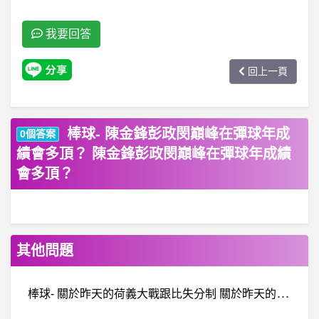
我要回答
回上一頁
棒球- 陳金鋒彭政閔巔峰在彈球年成
0個答案
績會多頂？ 陳金鋒彭政閔巔峰在彈球年成績
會多頂？
其他問題
棒
球- 關於昨天的荷義大戰跟比失分制 關於昨天的荷義大戰跟比失分制