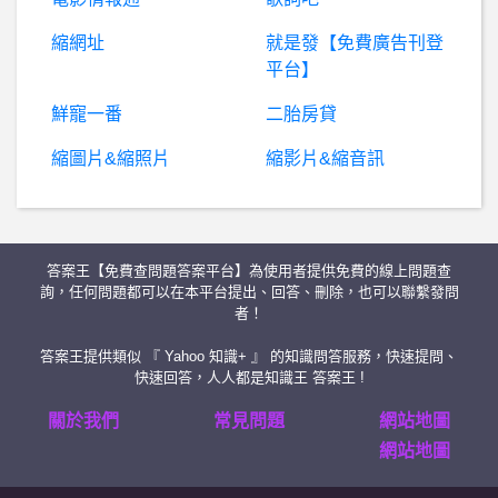
縮網址
就是發【免費廣告刊登
B
aseballXXXX- 投手問題還是打線爛 投手問題還是打線爛
平台】
房
屋交易- 有沒有海天一線景色 果蠅很少的建案 有沒有海天一線景色 果蠅很少的建案
鮮寵一番
二胎房貸
縮圖片&縮照片
縮影片&縮音訊
棒
球- 錢公跟老胡的case差在哪裡？ 錢公跟老胡的case差在哪裡？
希洽- 請問一篇巨人神預測文 請問一篇巨人神預測文
答案王【免費查問題答案平台】為使用者提供免費的線上問題查
希洽- 漫威系列的阿斯嘉人
詢，任何問題都可以在本平台提出、回答、刪除，也可以聯繫發問
者！
ETORO詐騙、ETORO是詐騙、ETORO安全嗎
答案王提供類似 『 Yahoo 知識+ 』 的知識問答服務，快速提問、
快速回答，人人都是知識王 答案王 !
希
洽- 桑原484人生勝利組啊？ 桑原484人生勝利組啊？
關於我們
常見問題
網站地圖
網站地圖
西斯 性愛- 有關外約問題 有關外約問題