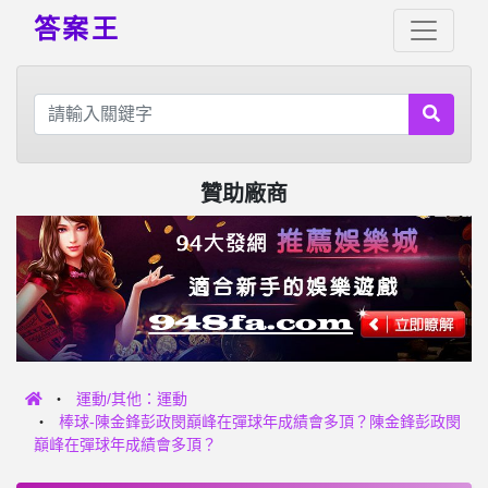
答案王
贊助廠商
運動/其他：運動
棒球-陳金鋒彭政閔巔峰在彈球年成績會多頂？陳金鋒彭政閔
巔峰在彈球年成績會多頂？