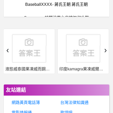
BaseballXXXX- 蔣氏王朝 蔣氏王朝
Seven_up- 請問這電台高雄如何收聽
暗黑破壞神 - D3,D2,D1- 惡夢法師問題 惡夢法師問題
棒
球- 中國跟自己比是退步吧? 中國跟自己比是退步吧?
‹
›
英
雄聯盟- 哪隻中路法師好打犽宿？ 哪隻中路法師好打犽宿？
液態威泰國果凍威而鋼哪裡買
印度kamagra果凍威爾剛用於治療男性勃起功能障礙
美
國籃球- 下一個老司機會是誰啊？ 下一個老司機會是誰啊？
希
洽- 有多人退隊流的作品嗎？ 有多人退隊流的作品嗎？
友站連結
希
洽- 歷代御三家有誰能跟新葉喵和呆火鱷爭1&2? 歷代御三家有誰能跟新葉喵和呆火鱷爭1&2?
網路黃頁電話簿
台灣法律知識通
棒
球- 這次亞運為什麼組訓的這麼順利? 這次亞運為什麼組訓的這麼順利?
電影情報通
歌詞吧