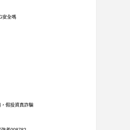
G安全嗎
詐騙，假投資真詐騙
強者00878?