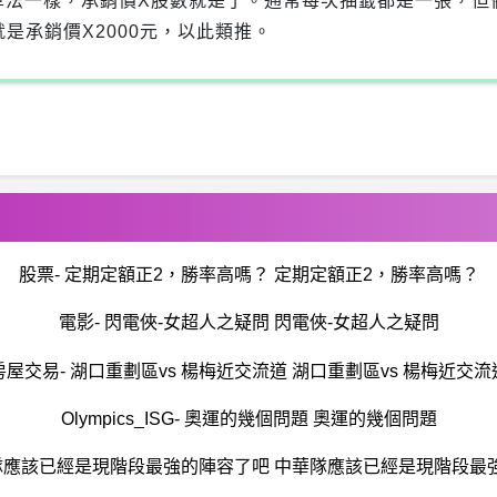
算法一樣，承銷價X股數就是了。通常每次抽籤都是一張，但
就是承銷價X2000元，以此類推。
股票- 定期定額正2，勝率高嗎？ 定期定額正2，勝率高嗎？
電影- 閃電俠-女超人之疑問 閃電俠-女超人之疑問
房屋交易- 湖口重劃區vs 楊梅近交流道 湖口重劃區vs 楊梅近交流
Olympics_ISG- 奧運的幾個問題 奧運的幾個問題
華隊應該已經是現階段最強的陣容了吧 中華隊應該已經是現階段最