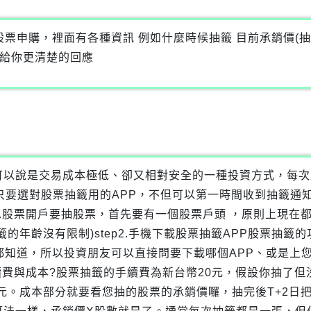
票申購，裡面有各種資訊 例如什麼時候抽籤 目前承銷價(抽
會給你更清楚的回應
可以說是交易成本極低、卻又相對安全的一種投資方式，每次
只要選對股票抽籤用的APP，不但可以第一時間收到抽籤通
p1.股票開戶要抽股票，首先要有一個股票戶頭 ，原則上現
的年齡沒有限制)step2.手機下載股票抽籤APP股票抽
都知道，所以投資朋友可以直接問要下載哪個APP、或是上您
手續費與成本?股票抽籤的手續費為新台幣20元，假設你抽了
0元。成本部分就要看您抽的股票的承銷價囉，抽完後T+2日把