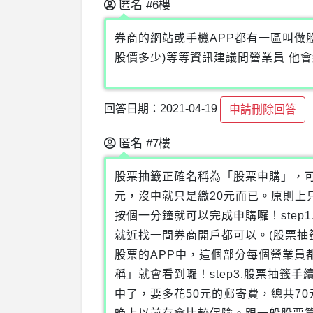
匿名
#6樓
券商的網站或手機APP都有一區叫做股
股價多少)等等資訊建議問營業員 他
回答日期：2021-04-19
申請刪除回答
匿名
#7樓
股票抽籤正確名稱為「股票申購」，
元，沒中就只是繳20元而已。原則上
按個一分鐘就可以完成申購囉！ste
就近找一間券商開戶都可以。(股票抽籤
股票的APP中，這個部分每個營業員
稱」就會看到囉！step3.股票抽籤
中了，要多花50元的郵寄費，總共7