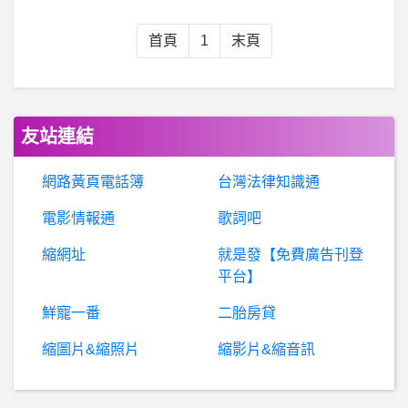
希
洽- 真希媽幹嘛去殺蟬院直哉？ 真希媽幹嘛去殺蟬院直哉？
首頁
1
末頁
潛水- PADI與NAUI
希
洽- 當女王的蟑螂是什麼心情 當女王的蟑螂是什麼心情
友站連結
電
影- 大家捍衛戰士獨行俠都幾刷了？ 大家捍衛戰士獨行俠都幾刷了？
網路黃頁電話簿
台灣法律知識通
電影情報通
歌詞吧
女
人話題- 討論罩杯跟身高差異在哪？ 討論罩杯跟身高差異在哪？
縮網址
就是發【免費廣告刊登
BaseballXXXX- 歷任西瓜 歷任西瓜
平台】
鮮寵一番
二胎房貸
希洽- 用鍵鼠還是手把打FPS順手（輝夜218）
縮圖片&縮照片
縮影片&縮音訊
希
洽- 《王立宇宙軍》畫面佳卻商業暴死的上億作 《王立宇宙軍》畫面佳卻商業暴死的上億作