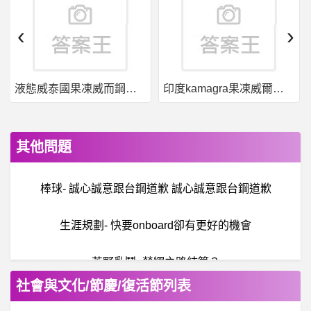
‹
›
液態威泰國果凍威而鋼哪裡買
印度kamagra果凍威爾剛用於治療男性勃起功能障礙
其他問題
棒球- 誠心誠意跟台鋼道歉 誠心誠意跟台鋼道歉
生涯規劃- 快要onboard卻有更好的機會
荒野亂鬥- 榮耀之路結算？
社會與文化/節慶/復活節列表
資
多星娛樂城是詐騙嗎？資多星娛樂城詐騙！資多星娛樂城不安全！資多星娛樂城網站詐騙！