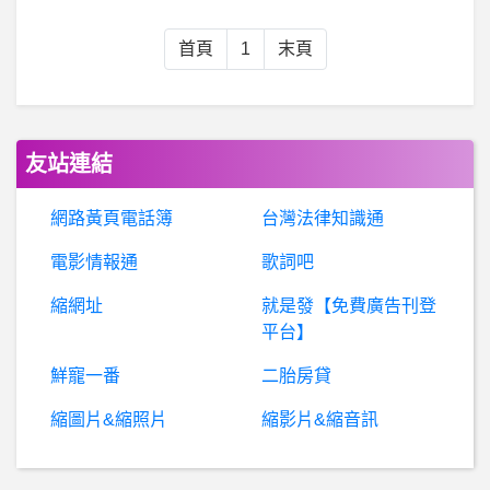
希
洽- 看風景聊天是劇情轉悲的轉折點嗎？ 看風景聊天是劇情轉悲的轉折點嗎？
首頁
1
末頁
台中- 冷氣移機裝機 北屯
棒
球- 中國跟自己比是退步吧? 中國跟自己比是退步吧?
友站連結
超
異域公主連結 Re:Dive- 登入是不是掛了 登入是不是掛了
網路黃頁電話簿
台灣法律知識通
電影情報通
歌詞吧
BaseballXXXX- 實質季軍 實質季軍
縮網址
就是發【免費廣告刊登
棒
球- 當初爪爪是不是應該要全力去搶鮑爾 當初爪爪是不是應該要全力去搶鮑爾
平台】
鮮寵一番
二胎房貸
BaseballXXXX- 芋園 芋園
縮圖片&縮照片
縮影片&縮音訊
任
天堂Switch- XB3 結局疑問（雷） XB3 結局疑問（雷）