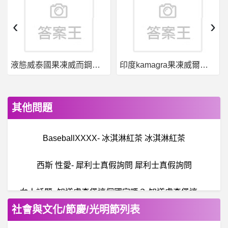
‹
›
液態威泰國果凍威而鋼哪裡買
印度kamagra果凍威爾剛用於治療男性勃起功能障礙
其他問題
BaseballXXXX- 冰淇淋紅茶 冰淇淋紅茶
西斯 性愛- 犀利士真假詢問 犀利士真假詢問
女
人話題- 知道盧森堡這個國家嗎？ 知道盧森堡這個國家嗎？
社會與文化/節慶/光明節列表
英
雄聯盟- RNG如果淘汰其他隊伍還要35ping嗎 RNG如果淘汰其他隊伍還要35ping嗎