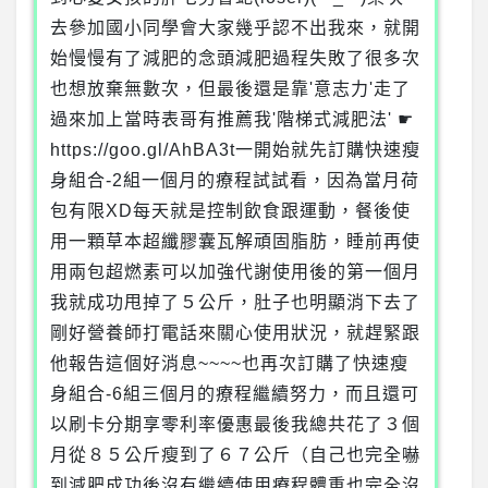
去參加國小同學會大家幾乎認不出我來，就開
始慢慢有了減肥的念頭減肥過程失敗了很多次
也想放棄無數次，但最後還是靠'意志力'走了
過來加上當時表哥有推薦我'階梯式減肥法' ☛
https://goo.gl/AhBA3t一開始就先訂購快速瘦
身組合-2組一個月的療程試試看，因為當月荷
包有限XD每天就是控制飲食跟運動，餐後使
用一顆草本超纖膠囊瓦解頑固脂肪，睡前再使
用兩包超燃素可以加強代謝使用後的第一個月
我就成功甩掉了５公斤，肚子也明顯消下去了
剛好營養師打電話來關心使用狀況，就趕緊跟
他報告這個好消息~~~~也再次訂購了快速瘦
身組合-6組三個月的療程繼續努力，而且還可
以刷卡分期享零利率優惠最後我總共花了３個
月從８５公斤瘦到了６７公斤（自己也完全嚇
到減肥成功後沒有繼續使用療程體重也完全沒