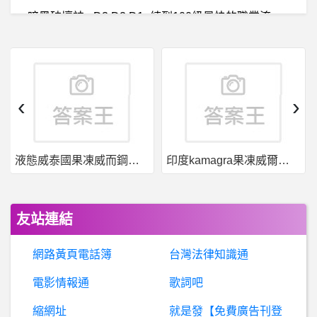
暗
黑破壞神 - D3,D2,D1- 練到100級最快的職業流派 練到100級最快的職業流派
電
影- 看過很尷尬的電影橋段？ 看過很尷尬的電影橋段？
希洽- [Vtub
‹
›
科技人- 轉職請益 offer 轉職請益 offer
液態威泰國果凍威而鋼哪裡買
印度kamagra果凍威爾剛用於治療男性勃起功能障礙
房
屋交易- 非新購屋房貸 幾乎都只能20年？ 非新購屋房貸 幾乎都只能20年？
健
身- 極限體能王最適合的身材 極限體能王最適合的身材
友站連結
BaseballXXXX- 平野續留 平野續留
網路黃頁電話簿
台灣法律知識通
希
洽- 有遇過看熱門動畫都給這種評價的人嗎? 有遇過看熱門動畫都給這種評價的人嗎?
電影情報通
歌詞吧
縮網址
就是發【免費廣告刊登
柔道- 協尋角力錦標賽秩序冊