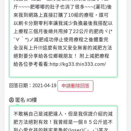
斤~~~~肥嘟嘟的肚子也消了很多~~~(灑花)後
來我到網路上直接訂購了10組的療程，還可
以刷卡分期零利率讓我減少負擔最後我搭配以
上療程三個月後總共甩掉了22公斤的肥肉ヾ(*
´∀｀*)ノ減肥成功停止使用療程之後體重完
全沒有上升!!!這麼有效又安全無害的減肥方法
絕對要分享給各位鄉親朋友！ 附上減肥療程
給各位參考看看:http://kg33.thin333.com/
回答日期：2021-04-19
申請刪除回答
匿名
#3樓
不敢稱自己是減肥達人，但是我保證介紹的減
肥方法絕對有效！我曾經是一個８５公斤追不
到心愛女孩的胖宅男魯蛇(loser)(´･_･`)某次