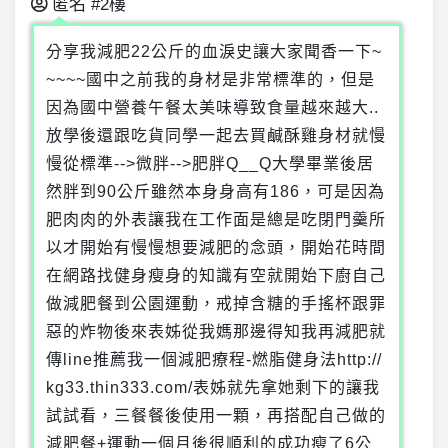
匿名
#2樓
分享我減肥22公斤的血淚史讓大家聞香一下~
~~~~國中之前我的身材是非常標準的，但是
因為國中營養午餐太美味導致食量越來越大..
放學後還跟吃貨同學一起去買鹹酥雞身材就慢
慢從標準-->微胖-->肥胖Q__Q大學畢業後居
然胖到90公斤雖然本身身高有186，可是因為
肥肉肉的外表讓我在工作面是總是吃閉門羹所
以才開始有慢慢想要減肥的念頭，開始花時間
在網路找健身瘦身的知識有空就開始下廚自己
做減肥餐到公園運動，戒掉含糖的手搖杯跟罪
惡的炸物後來表姊從我媽那邊得知我再減肥就
傳line推薦我一個減肥療程-燃脂健身法http://
kg33.thin333.com/表姊就先拿她剩下的讓我
試試看，三餐餐後使用一顆，再搭配自己做的
減肥餐+運動一個月後很順利的成功瘦了6公