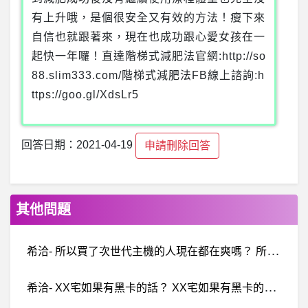
有上升哦，是個很安全又有效的方法！瘦下來
自信也就跟著來，現在也成功跟心愛女孩在一
起快一年囉！直達階梯式減肥法官網:http://so
88.slim333.com/階梯式減肥法FB線上諮詢:h
ttps://goo.gl/XdsLr5
回答日期：2021-04-19
申請刪除回答
其他問題
希
洽- 所以買了次世代主機的人現在都在爽嗎？ 所以買了次世代主機的人現在都在爽嗎？
希
洽- XX宅如果有黑卡的話？ XX宅如果有黑卡的話？