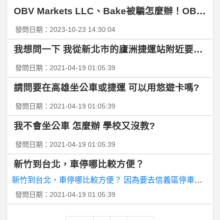
OBV Markets LLC、Bake被騙怎麼辦！OBV
棒球- 成晉會裝兇嗎？ 成晉會裝兇嗎？
發問日期：2023-10-23 14:30:04
股票- 投顧收費行情 投顧收費行情
我想問一下 我從新北市的廬洲捷運站附近要去淡水
機
車 摩托車- 請問g5的電瓶，被鎖在車上拿不下來 請問g5的電瓶，被鎖在車上拿不下來
發問日期：2021-04-19 01:05:39
請問要在高雄坐公車或捷運 可以用悠遊卡嗎?
希
洽- 現在像神劍闖江湖的小薰掛掉的時候嗎? 現在像神劍闖江湖的小薰掛掉的時候嗎?
發問日期：2021-04-19 01:05:39
希
洽- 除了光美大友外還有哪些動畫大友 除了光美大友外還有哪些動畫大友
我不會坐公車 怎麼辦 學校又沒教?
發問日期：2021-04-19 01:05:39
棒
球- 為何合約年都能大爆發? 為何合約年都能大爆發?
新竹到台北，車停哪比較方便？
「
巴金森手記」APP醫病溝通好幫手 巴金森病不怕忘記吃藥！
新竹到台北，車停哪比較方便？ 因
發問日期：2021-04-19 01:05:39
棒
球- 日本村上英雄，台灣K金戰士 日本村上英雄，台灣K金戰士