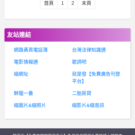
請
問如何知道自己電腦主機板能不能支援到USB 3.0速度讀取的64G隨身碟呢？ 我姑姑電腦是舊型雙核心2.4G 而作業系統是Win XP SP3版本的 不知道USB 3.0速度的64GB的隨身碟能不能讀取的到？因為想買隨身碟但又怕電腦讀取不到隨身碟、所以尋問大家?
首頁
1
2
末頁
B
aseballXXXX- 4場比賽36局 只拿2分 4場比賽36局 只拿2分
友站連結
BaseballXXXX- 要出事嘍 要出事嘍
網路黃頁電話簿
台灣法律知識通
股
票- 跟爸媽借了60萬買台積電 接下來怎麼做？ 跟爸媽借了60萬買台積電 接下來怎麼做？
電影情報通
歌詞吧
希
洽- 貪婪之島還有在繼續營運嗎？ 貪婪之島還有在繼續營運嗎？
縮網址
就是發【免費廣告刊登
平台】
BaseballXXXX- 今天會不會延長 今天會不會延長
鮮寵一番
二胎房貸
棒
球- 現在可以說中職是鳥打聯盟了嗎? 現在可以說中職是鳥打聯盟了嗎?
縮圖片&縮照片
縮影片&縮音訊
英
雄聯盟- 統神有機會挑戰比賽角色都不重複嗎 統神有機會挑戰比賽角色都不重複嗎
華銀是真的嗎？華銀是詐騙嗎？