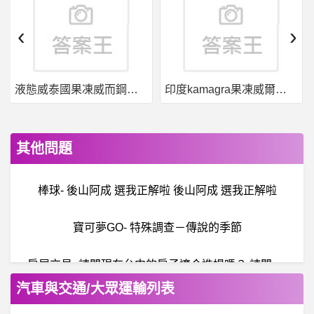
‹
›
液態威泰國果凍威而鋼哪裡買
印度kamagra果凍威爾剛用於治療男性勃起功能障礙
其他問題
棒球- 後山阿成 選我正解啦 後山阿成 選我正解啦
寶可夢GO- 特殊調查－傳說的季節
房
屋交易- 請問現在台中的房子適合進場嗎？ 請問現在台中的房子適合進場嗎？
汽車與交通/大眾運輸列表
B
aseballXXXX- 最佳DH＆內野數據 最佳DH＆內野數據