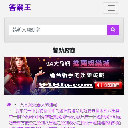
答案王
贊助廠商
汽車與交通/大眾運輸
我想問一下我從新北市的廬洲捷運站附近要去淡水與八里其
中一個坐渡輪來回有誰能幫我我帶兩小孩出去一日遊但我不知道
怎去會方便些是坐到八里還是坐到淡水是搭公車還捷運路線與過