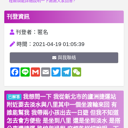
程麻煩能詳細說明一下謝謝大家回答?
刊登資訊
刊登者：匿名
時間：2021-04-19 01:05:39
與我聯絡
Facebook
Line
Gmail
Email
Twitter
Telegram
WeChat
我想問一下 我從新北市的廬洲捷運站
已解答
附近要去淡水與八里其中一個坐渡輪來回 有
誰能幫我 我帶兩小孩出去一日遊 但我不知道
怎去會方便些 是坐到八里 還是坐到淡水 是搭