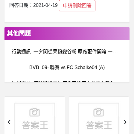
回答日期：2021-04-19
申請刪除回答
其他問題
行
動通訊- 一夕間從果粉變谷粉 原廠配件開箱 一夕間從果粉變谷粉 原廠配件開箱
BVB_09- 聯賽 vs FC Schalke04 (A)
房
屋交易- 這種路邊賣房廣告真的有人會去看嗎? 這種路邊賣房廣告真的有人會去看嗎?
女
人話題- 會在公司看低卡西斯版的人是什麼心態 會在公司看低卡西斯版的人是什麼心態
台南- 為什麼警察不開單啊？ 為什麼警察不開單啊？
‹
›
O
lympics_ISG- 這屆奧運是不是感覺特別熱血？ 這屆奧運是不是感覺特別熱血？