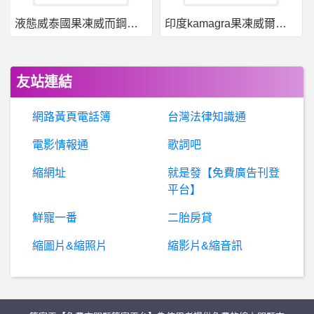
液態威泰國果凍威而鋼哪裡買
印度kamagra果凍威爾剛用於治療男性勃起功能障礙
電腦硬體- 想請教撼訊送修RX470無法維修部位問題
B
aseballXXXX- 各位身邊遇過這種想法的嗎？ 各位身邊遇過這種想法的嗎？
友站連結
B
aseballXXXX- 陳陳這個case是不是很神奇 陳陳這個case是不是很神奇
網路黃頁電話簿
台灣法律知識通
蘋
果iOS作業系統- airpods pro於保固內但判定不保固 airpods pro於保固內但判定不保固
電影情報通
歌詞吧
縮網址
就是發【免費廣告刊登
詐
騙爆料：揭秘黑平台MKAD，被MKAD詐騙怎麼辦？，MKAD是詐騙平台，MKAD是詐騙黑平台，揭秘MKAD詐騙手法
平台】
房屋交易- 社區保全超過70歲 社區保全超過70歲
鮮寵一番
二胎房貸
縮圖片&縮照片
縮影片&縮音訊
希
洽- 有沒有現場跟錄製唱的差很多的VTuber? 有沒有現場跟錄製唱的差很多的VTuber?
車
子雨天發不動 下超大的雨高速公路也曾經熄火過 到底是什麼東西壞掉 去年保養廠技師換了電池 跟火星塞 好像沒什麼改善。請大大回答幫我?