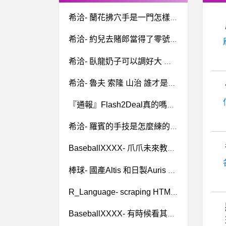
希洽- 蘭花拂穴手是一門怎樣的武功？ 蘭花拂穴手是一門怎樣的武功？
希洽- 約兒去賭郎當得了零號嗎？ 約兒去賭郎當得了零號嗎？
希洽- 臥龍奶子可以調好大 是不是神作？ 臥龍奶子可以調好大 是不是神作？
希洽- 魯夫 索隆 山治 誰才是尾田乾兒子 魯夫 索隆 山治 誰才是尾田乾兒子
『通報』Flash2Deal真的嗎？Flash2Deal詐騙、有人聽過Flash2Deal嗎？威廉科技社群是詐騙、兼職拿不到薪水還被強制退出群組、已經證實Flash2Deal威廉科技詐騙
希洽- 羅賓的手技是怎麼練的? 羅賓的手技是怎麼練的?
BaseballXXXX- 爪爪未來教練團 爪爪未來教練團
棒球- 國產Altis 和日製Auris 鋼材有差嗎？ 國產Altis 和日製Auris 鋼材有差嗎？
R_Language- scraping HTML tables
BaseballXXXX- 有時候看其他隊的替補一壘 有時候看其他隊的替補一壘