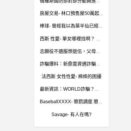
俄羅斯國防部對部分動員進行解釋說明
房屋交易- 林口預售屋50萬起跳 林口預售屋50萬起跳
棒球- 曾經我以為葉半仙已經是天花板了... 曾經我以為葉半仙已經是天花板了...
西斯 性愛- 單女哪裡找啊？ 單女哪裡找啊？
志願役不適服想退伍，父母不同意?
詐騙爆料：新鼎雲資通詐騙，新鼎雲資通詐騙、璋霖詐騙、順富詐騙、耀輝詐騙，還在行騙中
法西斯 女性性愛- 棉條的困擾
最新資訊：WORLD詐騙？國喬詐騙？智禾詐騙？都是假投資真詐騙平台，無法提領
BaseballXXXX- 懲罰調度 懲罰調度
Savage- 有人在嗎?