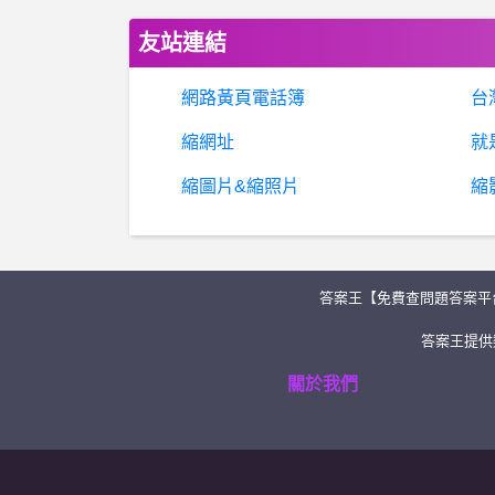
友站連結
網路黃頁電話簿
台
縮網址
就
縮圖片&縮照片
縮
答案王【免費查問題答案平
答案王提供類
關於我們