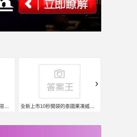
›
果凍威而鋼50入，液態威，口溶速效
全新上市10秒開袋的泰國果凍威而鋼強勢來襲