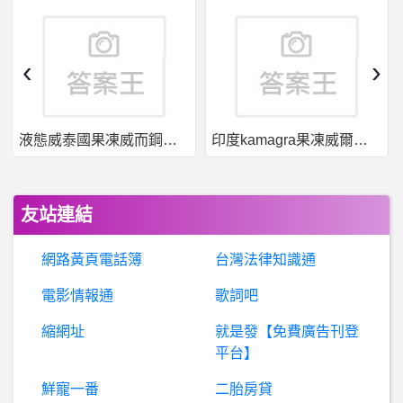
M
onkeys- 桃捷挺猿票13日熱血開賣 搭機捷看球賽荷 桃捷挺猿票13日熱血開賣 搭機捷看球賽荷
美少女夢工場- PM3有全部語音版嗎？
‹
›
電影- 蝙蝠俠劇情疑問 有雷 蝙蝠俠劇情疑問 有雷
液態威泰國果凍威而鋼哪裡買
印度kamagra果凍威爾剛用於治療男性勃起功能障礙
英雄聯盟- MFT現在缺什麼？ MFT現在缺什麼？
B
aseballXXXX- 來幻想一個有趣的交易好了 來幻想一個有趣的交易好了
友站連結
科
技人-英代爾為什麼不來台設晶圓廠? 英代爾為什麼不來台設晶圓廠?
網路黃頁電話簿
台灣法律知識通
希
洽- 鋼彈00 剎那=鋼彈 是為什麼? 鋼彈00 剎那=鋼彈 是為什麼?
電影情報通
歌詞吧
縮網址
就是發【免費廣告刊登
泰國明星-請問到曼谷的廉價航空？
平台】
希洽- 人類帝國有文字獄嗎？ 人類帝國有文字獄嗎？
鮮寵一番
二胎房貸