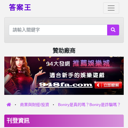
答案王
贊助廠商
商業與財經/投資
Boniry是真的嗎？Boniry是詐騙嗎？
刊登資訊