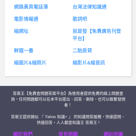
希
洽- 助手君看到koyo加碼時在想什麼 助手君看到koyo加碼時在想什麼
網路黃頁電話簿
台灣法律知識通
洛杉磯 湖人- 明年留Monk的方法 明年留Monk的方法
電影情報通
歌詞吧
縮網址
就是發【免費廣告刊登
棒
球- 中信兄弟整隊再來壓力很大吧 中信兄弟整隊再來壓力很大吧
平台】
BaseballXXXX- 隊版大怒灌 隊版大怒灌
鮮寵一番
二胎房貸
縮圖片&縮照片
縮影片&縮音訊
女
人話題- 生日除了肉多多還有什麼優惠 生日除了肉多多還有什麼優惠
棒球- 大師兄若當初去日本，能成功嗎?
答案王【免費查問題答案平台】為使用者提供免費的線上問題查
行
動通訊- 為什麼蘋果的電池健康度容易下降？ 為什麼蘋果的電池健康度容易下降？
詢，任何問題都可以在本平台提出、回答、刪除，也可以聯繫發問
者！
股
票- 權證券商不造價後還有救嗎~ 權證券商不造價後還有救嗎~
答案王提供類似 『 Yahoo 知識+ 』 的知識問答服務，快速提問、
快速回答，人人都是知識王 答案王 !
我
與前妻離婚，但是離婚前跟前妻生了兩個小孩子，離婚後有寫協議書每個月要給小孩撫養費，我都有按月給。後來我再婚，前妻也再婚，我還需要繼續付我跟前妻生的小孩扶養費嗎？
關於我們
常見問題
網站地圖