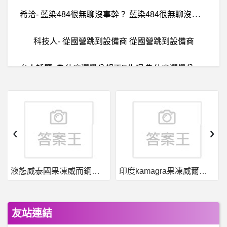
希
洽- 藍染484很無聊沒事幹？ 藍染484很無聊沒事幹？
科技人- 從國營跳到設備商 從國營跳到設備商
女
人話題- 為什麼選舉公報不E化呢 為什麼選舉公報不E化呢
W
orldCup- 孫興慜在巴西英格蘭等國家能先發嗎 孫興慜在巴西英格蘭等國家能先發嗎
棒
球- 歐洲人認真打棒球是不是會很強? 歐洲人認真打棒球是不是會很強?
‹
›
曲棍球- 今年Stanley Cup Final
液態威泰國果凍威而鋼哪裡買
印度kamagra果凍威爾剛用於治療男性勃起功能障礙
房
屋交易- 台南 居住地選生活機能還是上班上學近 台南 居住地選生活機能還是上班上學近
GEM數位獲利平台詐騙嗎？ 假平台.真詐騙！
友站連結