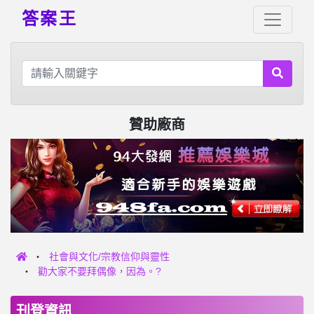
答案王
贊助廠商
社會與文化/宗教信仰與靈性
勸大家不要拜偶像，因為。?
刊登資訊