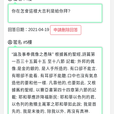
你在怎會這樣大吉利是給你拜?
回答日期：2021-04-19
申請刪除回答
匿名
#5樓
“論及事奉偶像之愚昧” 根據舊約聖經,詩篇第
一百三十五篇十五 至十八節 記載: 外邦的偶
像.是金的銀的, 是人手所造的. 有口卻不能言.
有眼卻不能看. 有耳卻不能聽.口中也沒有氣息
造他的要和他一樣. 凡靠他的,也要如此. 又根
據舊約聖經, 以賽亞書第四十四章第六節的記
載: 耶和華應許降福斯民: 耶和華以色列的君,
以色列的救贖主萬軍之耶和華如此說; 我是首
先的, 我是末後的, 除我以外, 再沒有真神.