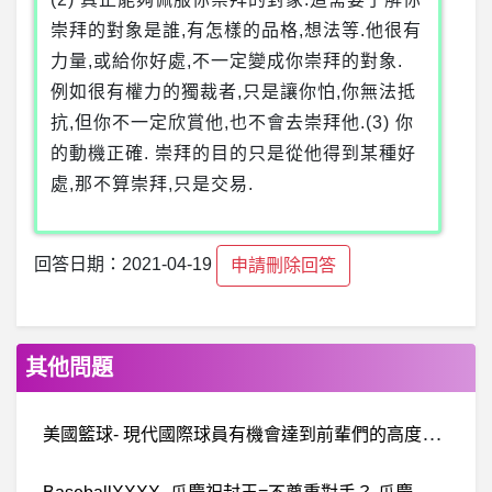
崇拜的對象是誰,有怎樣的品格,想法等.他很有
力量,或給你好處,不一定變成你崇拜的對象.
例如很有權力的獨裁者,只是讓你怕,你無法抵
抗,但你不一定欣賞他,也不會去崇拜他.(3) 你
的動機正確. 崇拜的目的只是從他得到某種好
處,那不算崇拜,只是交易.
回答日期：2021-04-19
申請刪除回答
其他問題
美
國籃球- 現代國際球員有機會達到前輩們的高度嗎？ 現代國際球員有機會達到前輩們的高度嗎？
B
aseballXXXX- 爪慶祝封王=不尊重對手？ 爪慶祝封王=不尊重對手？