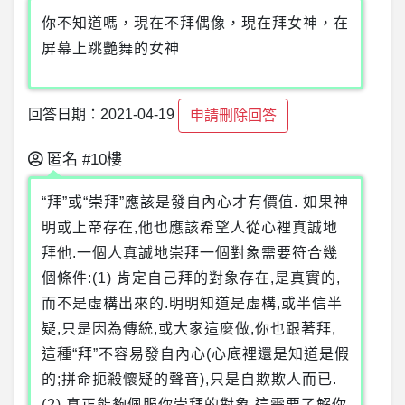
你不知道嗎，現在不拜偶像，現在拜女神，在
屏幕上跳艷舞的女神
回答日期：2021-04-19
申請刪除回答
匿名
#10樓
“拜”或“崇拜”應該是發自內心才有價值. 如果神
明或上帝存在,他也應該希望人從心裡真誠地
拜他.一個人真誠地崇拜一個對象需要符合幾
個條件:(1) 肯定自己拜的對象存在,是真實的,
而不是虛構出來的.明明知道是虛構,或半信半
疑,只是因為傳統,或大家這麼做,你也跟著拜,
這種“拜”不容易發自內心(心底裡還是知道是假
的;拼命扼殺懷疑的聲音),只是自欺欺人而已.
(2) 真正能夠佩服你崇拜的對象.這需要了解你