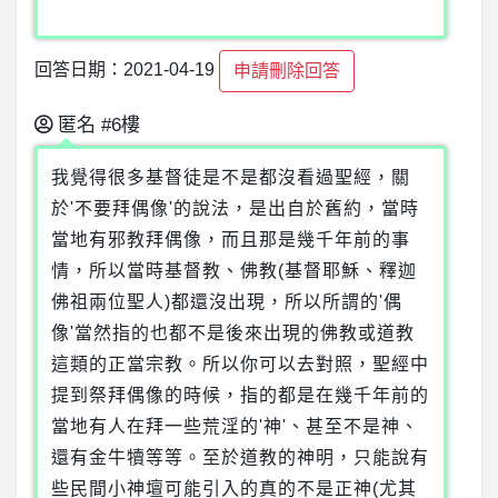
回答日期：2021-04-19
申請刪除回答
匿名
#6樓
我覺得很多基督徒是不是都沒看過聖經，關
於'不要拜偶像'的說法，是出自於舊約，當時
當地有邪教拜偶像，而且那是幾千年前的事
情，所以當時基督教、佛教(基督耶穌、釋迦
佛祖兩位聖人)都還沒出現，所以所謂的'偶
像'當然指的也都不是後來出現的佛教或道教
這類的正當宗教。所以你可以去對照，聖經中
提到祭拜偶像的時候，指的都是在幾千年前的
當地有人在拜一些荒淫的'神'、甚至不是神、
還有金牛犢等等。至於道教的神明，只能說有
些民間小神壇可能引入的真的不是正神(尤其