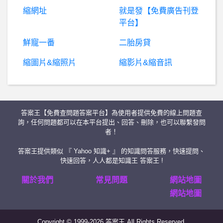
縮網址
就是發【免費廣告刊登
Vocaloid- 剛入坑 推哪幾首
平台】
博士班- EDA領域博士
鮮寵一番
二胎房貸
縮圖片&縮照片
縮影片&縮音訊
希
洽-有男生理解到BL作品的美好之處嗎? 有男生理解到BL作品的美好之處嗎?
棒球- 柏融你進來一下
答案王【免費查問題答案平台】為使用者提供免費的線上問題查
希
洽- 假設火影有詠唱破棄一類的設定 假設火影有詠唱破棄一類的設定
詢，任何問題都可以在本平台提出、回答、刪除，也可以聯繫發問
者！
蘋
果iOS作業系統- 請教大家PTT發文用的APP 請教大家PTT發文用的APP
答案王提供類似 『 Yahoo 知識+ 』 的知識問答服務，快速提問、
快速回答，人人都是知識王 答案王 !
希洽- 動漫喜愛新翻推薦
關於我們
常見問題
網站地圖
網站地圖
行
動通訊- 連通話都不行的手機,有辦法修嗎?? 連通話都不行的手機,有辦法修嗎??
Copyright © 1999-2026 答案王 All Rights Reserved.