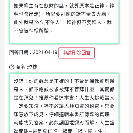
如果壇主有在斂財的話，就算原本是正神，神
明也會出走)，所以要拜廟的話盡量去大廟。
此外就是'依法不依人'，拜神但不要拜人，就
不會被神棍所騙。
回答日期：2021-04-19
申請刪除回答
匿名
#7樓
沒錯！你的觀念是正確的！不管是偶像雕刻還
是人，都不應該被求被拜不管拜什麼，其實都
是在拜鬼！推薦你看這本書：人生大挑戰當人
一定要知道，神不敢讓人類知道的秘密。只要
願意放下成見，仔細邏輯本書所傳達的真理，
就能找到答案，必能讓困境迎刃而解、人生豁
然開朗─這是真正唯一揭開「陰、陽、生、