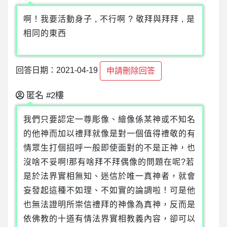
啊！我要活動身子 , 不行啊 ? 敬拜與拜拜 , 是
相同的東西
回答日期：2021-04-19
申請刪除回答
匿名
#2樓
我們只要認定一尊彫像、繪像係某神或不知名
的他神而加以禮拜就像是對一個值得禮敬的有
情眾生打個招呼一般即使面對的不是正神，也
沒啥不妥啊!那有啥拜不拜偶像的問題在呢?若
是於法界實相無知、迷信於唯一真神者，就會
妄發起這種不如理、不如實的論調啦！可是他
也無法證明所崇信禮拜的神像為真神，反而是
依佛教的十道有情法界實相教義內容，卻可以