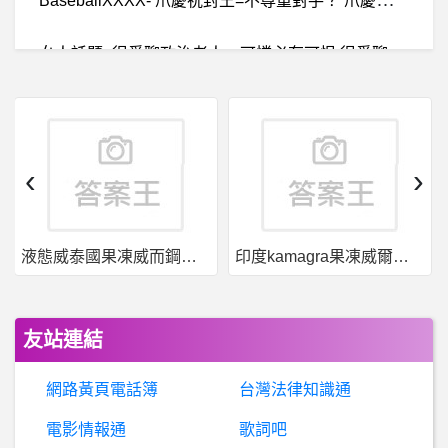
女
人話題- 很愛聊政治老人，可憐必有可恨 很愛聊政治老人，可憐必有可恨
男女朋友同居在一起多年後分手的原因？
BaseballXXXX- 麥力德 麥力德
‹
›
希
洽- 法環的支線斷點研究的出來嗎 法環的支線斷點研究的出來嗎
印度kamagra果凍威爾剛用於治療男性勃起功能障礙
果凍威而鋼50入，液態威，口溶速效
棒
球- 阿龍洋炮只要再一個有出息，根本外掛吧 阿龍洋炮只要再一個有出息，根本外掛吧
K
ucoin是否詐騙，安全合法能出金嗎？(假冒)Kucoin詐騙、Kucoin投資詐騙、庫幣（Kucoin）交易所詐騙、黃金期貨詐騙、無法出金
友站連結
希
洽- 現實裡有人能把手榴彈像棒球那樣丟嗎 現實裡有人能把手榴彈像棒球那樣丟嗎
網路黃頁電話簿
台灣法律知識通
棒
球- 王柏融今年是不是轉隊比較有機會 王柏融今年是不是轉隊比較有機會
電影情報通
歌詞吧