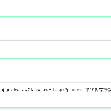
oj.gov.tw/LawClass/LawAll.aspx?pcode=...