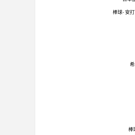
棒球- 安
希
棒