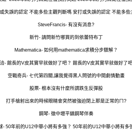
打或失誤的認定 不能多些主觀判斷嗎 安打或失誤的認定 不能多
SteveFrancis- 有沒有消息?
新竹- 請問新竹哪買的到依蕾特布丁
Mathematica- 如何用mathematica求積分步驟解？
洽- 館長的V皮其實早就做好了吧？ 館長的V皮其實早就做好了
空戰奇兵- 七代第四關,讓我覺得黑人問號的中間劇情動畫
股票- 根本沒有什麼所謂跌生反彈股
打手槍射出來的時候眼睛會突然被強迫閉上那是正常的ㄇ?
鋼琴- 徵中壢平鎮鋼琴伴奏
球- 50年前的U12中華小將有多強？ 50年前的U12中華小將有多