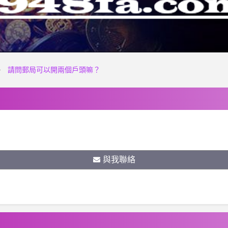
請問郵局可以開兩個戶頭嘛？
與我聯絡