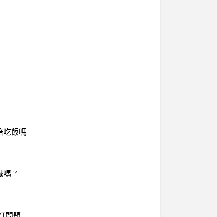
陪吃飯嗎
職嗎？
預訂問題