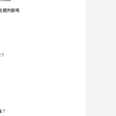
些主觀判斷嗎
吧？
強？