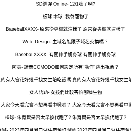
SD鋼彈 Online- 12/1號了咧?
板球 木球- 我養寵物了
BaseballXXXX- 原來從專欄就這樣了 原來從專欄就這樣了
Web_Design- 主域名能跟子域名交換嗎？
BaseballXXXX- 有關伸手觸身球 有關伸手觸身球
防毒- 請問COMODO如何設定所有"動作"跳出視窗？
 真的有人會花好幾千找女生陪吃飯嗎 真的有人會花好幾千找女生
女人話題- 女孩們比較害怕哪種生物
- 大家今天看完會不想再看中職嗎？ 大家今天看完會不想再看中
棒球- 朱育賢是否太早換代跑了? 朱育賢是否太早換代跑了?
遊- 2023年四月河口湖住宿預訂問題 2023年四月河口湖住宿