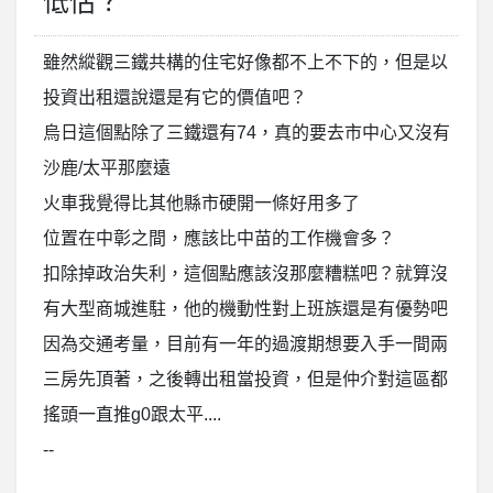
低估？
雖然縱觀三鐵共構的住宅好像都不上不下的，但是以
投資出租還說還是有它的價值吧？
烏日這個點除了三鐵還有74，真的要去市中心又沒有
沙鹿/太平那麼遠
火車我覺得比其他縣市硬開一條好用多了
位置在中彰之間，應該比中苗的工作機會多？
扣除掉政治失利，這個點應該沒那麼糟糕吧？就算沒
有大型商城進駐，他的機動性對上班族還是有優勢吧
因為交通考量，目前有一年的過渡期想要入手一間兩
三房先頂著，之後轉出租當投資，但是仲介對這區都
搖頭一直推g0跟太平....
--