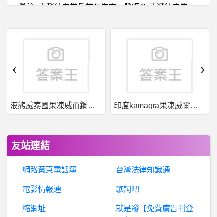
希
洽- 克勞德去當兵前有先來一發嗎？ 克勞德去當兵前有先來一發嗎？
棒球- 全神依然神 全神依然神
行列輸入法- 有關shift選字的功能
‹
›
希洽- 如果幽遊白書動畫重製 如果幽遊白書動畫重製
液態威泰國果凍威而鋼哪裡買
印度kamagra果凍威爾剛用於治療男性勃起功能障礙
詐
騙警示：3i證券是詐騙嗎、鴻錦是詐騙嗎、成大是詐騙嗎、德億國際是詐騙嗎、鼎智是詐騙嗎、Gemini是詐騙嗎、高橋是詐騙嗎、Bnext是詐騙嗎
蘋
果iOS作業系統- iphone15系列過熱 沒有辦法用ios系統改 iphone15系列過熱 沒有辦法用ios系統改
友站連結
羽毛球- 8強賽結束時間 8強賽結束時間
網路黃頁電話簿
台灣法律知識通
MacGyver- 有沒有妮琪的八卦？
電影情報通
歌詞吧
縮網址
就是發【免費廣告刊登
棒
球- 日本製造的真貨到底有多稀少？ 日本製造的真貨到底有多稀少？