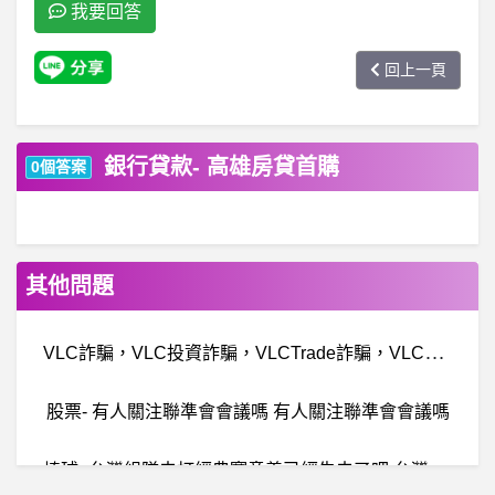
我要回答
回上一頁
銀行貸款- 高雄房貸首購
0個答案
其他問題
V
LC詐騙，VLC投資詐騙，VLCTrade詐騙，VLCTrade詐騙黑平台、黑網投資詐騙平台
股票- 有人關注聯準會會議嗎 有人關注聯準會會議嗎
棒
球- 台灣組隊去打經典賽意義已經失去了吧 台灣組隊去打經典賽意義已經失去了吧