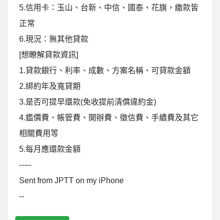
5.信用卡：玉山、台新、中信、國泰、花旗，繳款皆
正常
6.現況：無其他貸款
[想瞭解貸款資訊]
1.貸款銀行、利率、成數、方案名稱、可貸款金額
2.綁約年及寬貸期
3.是否可提早還款(免收提前清償違約金)
4.鑑價費、帳管費、開辦費、徵信費、手續費及其它
相關費用等
5.每月應還款金額
-----
Sent from JPTT on my iPhone
--