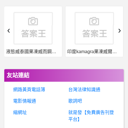
暗
黑破壞神 - D3,D2,D1- 增加x% x系技能傷害 增加x% x系技能傷害
法定代理人需要出庭嗎
‹
›
棒
球- 2021~2022的兄弟算是幾等帳號? 2021~2022的兄弟算是幾等帳號?
液態威泰國果凍威而鋼哪裡買
印度kamagra果凍威爾剛用於治療男性勃起功能障礙
棒球- 台鋼的球迷來源 台鋼的球迷來源
棒
球- 這個建物是造來綁護網用的嗎？ 天母球場 這個建物是造來綁護網用的嗎？ 天母球場
友站連結
血型- 我觀察到的O型人特性
網路黃頁電話簿
台灣法律知識通
BaseballXXXX- 林金達 林金達
電影情報通
歌詞吧
縮網址
就是發【免費廣告刊登
神
魔之塔(Tower of Saviors)- 請問執扇布偶去哪裡打 請問執扇布偶去哪裡打
平台】