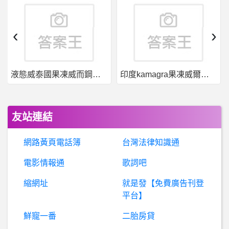
股票- 心態&書單請益 心態&書單請益
‹
›
銀行服務- 台新Rechart利率 台新Rechart利率
液態威泰國果凍威而鋼哪裡買
印度kamagra果凍威爾剛用於治療男性勃起功能障礙
希
洽- 蘇菲2跟法環要選哪個= = 蘇菲2跟法環要選哪個= =
B
aseballXXXX- 為何菊池雄星可以簽3年約？ 為何菊池雄星可以簽3年約？
友站連結
房
屋交易- 驗屋條款 & 驗屋公司 驗屋條款 & 驗屋公司
網路黃頁電話簿
台灣法律知識通
網
球- 本次美網Fernandez擊敗的高手 本次美網Fernandez擊敗的高手
電影情報通
歌詞吧
縮網址
就是發【免費廣告刊登
暗
黑破壞神 - D3,D2,D1-D2R 槍兵小弟的過度裝 D2R 槍兵小弟的過度裝
平台】
BaseballXXXX- ★哥 ★哥
鮮寵一番
二胎房貸