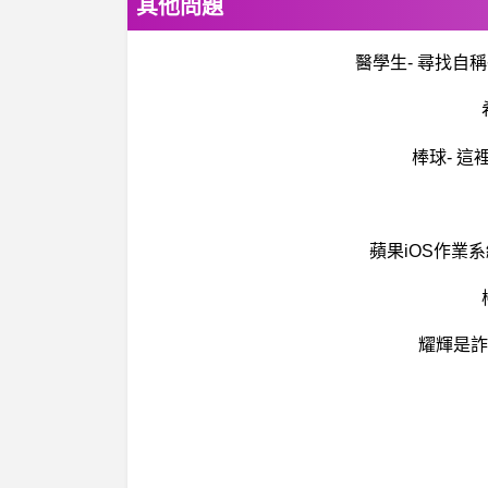
其他問題
醫學生- 尋找自稱
棒球- 
蘋果iOS作業
耀輝是詐