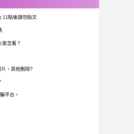
及 11點後請勿貼文
嗎
大家怎看？
照片，其他刪除?
？
騙平台。