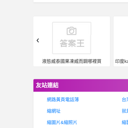
‹
而鋼哪裡買
印度kamagra果凍威爾剛用於治療男性勃起功能障礙
友站連結
網路黃頁電話簿
台
縮網址
就
縮圖片&縮照片
縮