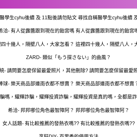
醫學生cyhu後續 及 11點後請勿貼文 尋找自稱醫學生cyhu後續 
希洽- 有人從露醬跟到現在的飴宮嗎 有人從露醬跟到現在的飴宮
這裡四十幾人，隔壁八人，大家怎看？ 這裡四十幾人，隔壁八人，
ZARD- 類似「もう探さない」的曲風？
系統- 請問要怎麼保留最愛照片，其他刪除? 請問要怎麼保留最愛
棒球- 樂天商品部連雨衣都不想賣？ 樂天商品部連雨衣都不想賣
騙嗎，耀輝詐騙，耀輝投資詐騙，耀輝投資是真的嗎，全都是詐
希洽- 邦邦哪位角色最智障阿？ 邦邦哪位角色最智障阿？
女人話題- 有比較推薦的發熱衣嗎?? 有比較推薦的發熱衣嗎??
烹飪DIY- 百里香的使用方法