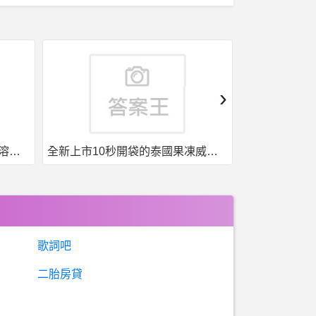
›
全新上市10秒開袋的泰國果凍威而鋼強勢來襲
台灣現貨，泰國果凍. 一盒7包7種口味
歌詞吧
二胎房貸