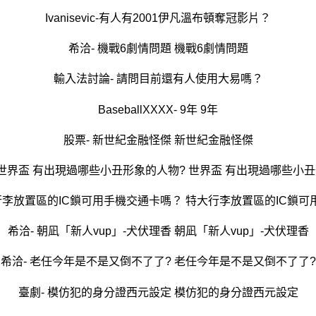
Ivanisevic-有人有2001伊凡溫布頓奪冠影片？
希洽- 機戰6劇情問題 機戰6劇情問題
輸入法討論- 請問目前還有人使用大易嗎？
BaseballXXXX- 9年 9年
股票- 新世紀金融怪傑 新世紀金融怪傑
up- 世界盃 有出現過哪些小丑形象的人物? 世界盃 有出現過哪些小
行李放置區的IC鎖可用手機交通卡嗎？ 特大行李放置區的IC鎖
希洽- 朝凪「新人vup」-犬伏理香 朝凪「新人vup」-犬伏理香
希洽- 老任今年是不是又倒不了了? 老任今年是不是又倒不了了?
臺劇- 模仿犯的身分證西元設定 模仿犯的身分證西元設定