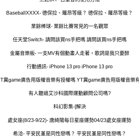
BaseballXXXX- 德保拉、羅昂等級？ 德保拉、羅昂等級？
業餘棒球- 業餘比賽常見的一名觀眾
任天堂Switch- 請問該買ns手把嗎 請問該買ns手把嗎
金屬音樂板- 一支MV有個動畫人走著，歌詞是我只要醉
行動通訊- iPhone 13 pro iPhone 13 pro
 YT糞game廣告用版權音樂有授權嗎 YT糞game廣告用版權音樂
有人聽過艾沙科國際運動顧問公司嗎?
科幻影集-[解決
處女座(8/23-9/22)- 唐綺陽每日星座運勢04/23處女座運勢
希洽- 平安民堇是同性戀嗎？ 平安民堇是同性戀嗎？