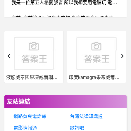
我
是一位第五人格愛號者 所以我想要用電腦玩 電腦玩起來比較爽 結果都下載好了 不知道是電腦太舊還是怎樣 打不開它說：（若要尋找適用於您電腦的版本，請聯絡軟體發行者） 拜託各位大大幫幫我！?
高
雄- 高雄適合玩滑步車的場地 高雄適合玩滑步車的場地
房屋交易- 小資買房計畫 小資買房計畫
協旺是真的嗎？協旺是詐騙嗎?
‹
›
希洽- [Vtub
液態威泰國果凍威而鋼哪裡買
印度kamagra果凍威爾剛用於治療男性勃起功能障礙
希
洽- 綠色法皇是不是被人看破手腳了 綠色法皇是不是被人看破手腳了
BaseballXXXX- 明日先發 明日先發
友站連結
棒
球- 大家怎麼看吳桀睿這個跑壘 大家怎麼看吳桀睿這個跑壘
網路黃頁電話簿
台灣法律知識通
BaseballXXXX- 霍爾＆陳克羿 霍爾＆陳克羿
電影情報通
歌詞吧