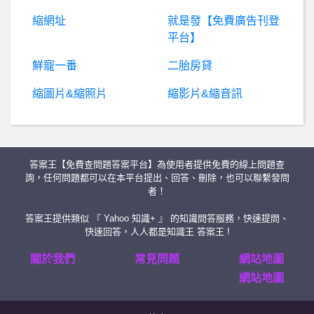
縮網址
就是發【免費廣告刊登
BaseballXXXX- 求助 網路問題 求助 網路問題
平台】
瑪爾斯群英傳- 馬爾斯奇異事件
鮮寵一番
二胎房貸
縮圖片&縮照片
縮影片&縮音訊
暗
黑破壞神 - D3,D2,D1- 請問大家遇過佇列最大數是多少？ 請問大家遇過佇列最大數是多少？
個人電腦購買- 2K 1T固態硬碟 2K 1T固態硬碟
答案王【免費查問題答案平台】為使用者提供免費的線上問題查
希洽- ever17 vs 命運石之門 都幾？（勿雷
詢，任何問題都可以在本平台提出、回答、刪除，也可以聯繫發問
者！
棒
球- 現在的球迷是不是太愛計較？ 現在的球迷是不是太愛計較？
答案王提供類似 『 Yahoo 知識+ 』 的知識問答服務，快速提問、
快速回答，人人都是知識王 答案王 !
W
orldCup- 南野拓實是有森保一把柄嗎? 南野拓實是有森保一把柄嗎?
關於我們
常見問題
網站地圖
網站地圖
高
雄- 可對應日文且提供日文健檢報告的醫院 可對應日文且提供日文健檢報告的醫院