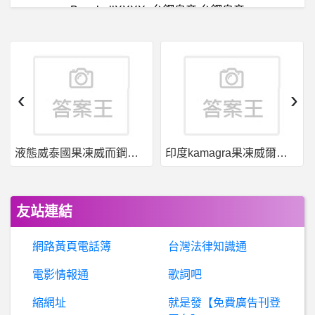
BaseballXXXX- 台鋼皇帝 台鋼皇帝
突遭伏擊，至少62人死亡
WinNT- win2003無法裝chrome等瀏覽器
‹
›
線
上購物- 如何使用淘寶雙11跨店滿減? 如何使用淘寶雙11跨店滿減?
液態威泰國果凍威而鋼哪裡買
印度kamagra果凍威爾剛用於治療男性勃起功能障礙
女人話題- 蝦皮不取貨會被告喔 蝦皮不取貨會被告喔
BaseballXXXX- 今天誰蹲捕 今天誰蹲捕
友站連結
台南- 台南疫苗登記意願地區 台南疫苗登記意願地區
網路黃頁電話簿
台灣法律知識通
希
洽- 黨爭作品輸家的粉絲比較容易PTSD嗎? 黨爭作品輸家的粉絲比較容易PTSD嗎?
電影情報通
歌詞吧
縮網址
就是發【免費廣告刊登
棒
球- 今年選秀哪一隊放大槍呢？ 今年選秀哪一隊放大槍呢？