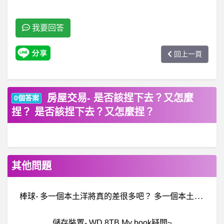
我要回答
回上一頁
房屋交易- 是否該捏下去？又怎麼
0個答案
捏？ 是否該捏下去？又怎麼捏？
其他問題
棒
球- 多一個本土洋將真的差很多吧？ 多一個本土洋將真的差很多吧？
儲存裝置- WD 8TB My book疑問~