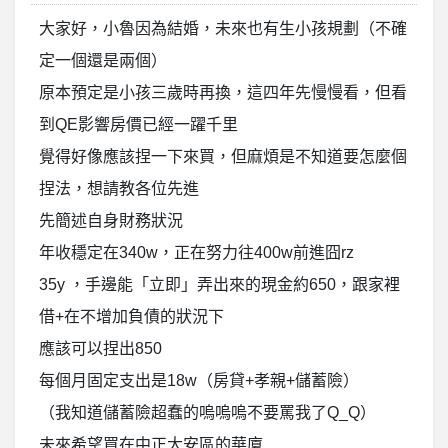
大家好，小魯因為結婚，未來也有生小孩規劃（不確
定一個還是兩個）
原本預定是小孩三歲時再換，這四年先慢慢看，但看
到QE影響房價已經一躍千里
覺得好像應該捏一下來買，但麻煩是不知道要怎麼個
捏法，想請教各位先進
先簡述自身財務狀況
年收穩定在340w，正在努力往400w前進囧rz
35y ，手邊能「立即」弄出來的現金約650，跟家裡
借+在不增加負債的狀況下
應該可以捏出850
每個月固定支出是18w（房貸+孝親+儲蓄險）
（我知道儲蓄險超蠢的嗚嗚嗚不要罵我了Q_Q）
未來希望買在中正大安區的華廈