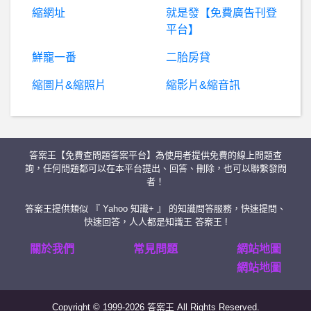
縮網址
就是發【免費廣告刊登
單眼相機- L環集中討論區
平台】
Mathematica- 方程式求反函式
鮮寵一番
二胎房貸
縮圖片&縮照片
縮影片&縮音訊
詐
騙資訊：swissborg詐騙、Moontrader詐騙、WORLD詐騙？都是假投資，投入後無法提領！
C
astaillo詐騙、Castaillo虛假交易所詐騙、強制參加活動入金詐騙
答案王【免費查問題答案平台】為使用者提供免費的線上問題查
股
票- 目前滿手美金的股票有哪些？ 目前滿手美金的股票有哪些？
詢，任何問題都可以在本平台提出、回答、刪除，也可以聯繫發問
者！
希
洽- 九日(赤燭新作)無敵的吧 九日(赤燭新作)無敵的吧
答案王提供類似 『 Yahoo 知識+ 』 的知識問答服務，快速提問、
快速回答，人人都是知識王 答案王 !
棒
球- 體育署應該補助年輕好手打冬聯 體育署應該補助年輕好手打冬聯
關於我們
常見問題
網站地圖
網站地圖
BaseballXXXX- 梔梔怎麼紅的 梔梔怎麼紅的
Copyright © 1999-2026 答案王 All Rights Reserved.
BaseballXXXX- 最佳電影歌曲 最佳電影歌曲