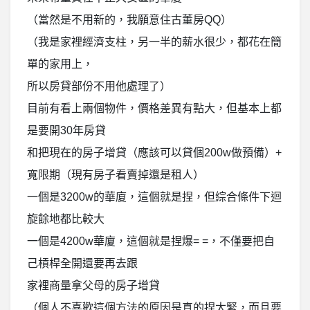
（當然是不用新的，我願意住古董房QQ）
（我是家裡經濟支柱，另一半的薪水很少，都花在簡
單的家用上，
所以房貸部份不用他處理了）
目前有看上兩個物件，價格差異有點大，但基本上都
是要開30年房貸
和把現在的房子增貸（應該可以貸個200w做預備）+
寬限期（現有房子看賣掉還是租人）
一個是3200w的華廈，這個就是捏，但綜合條件下迴
旋餘地都比較大
一個是4200w華廈，這個就是捏爆= =，不僅要把自
己槓桿全開還要再去跟
家裡商量拿父母的房子增貸
（個人不喜歡這個方法的原因是真的捏太緊，而且要