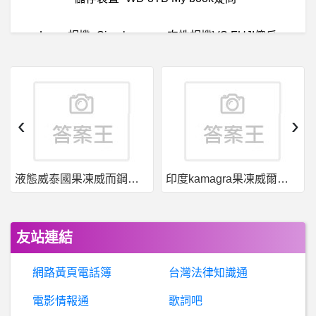
Lomo相機- Simple use 一次性相機VS FUJI傻瓜
動畫電影板- 找一部蠻久以前的日本動畫
行動通訊- 鐘文澤 M1 IPAD PRO 12.9開箱
‹
›
宜蘭監獄-同居人可以參加面對面懇親嗎?
液態威泰國果凍威而鋼哪裡買
印度kamagra果凍威爾剛用於治療男性勃起功能障礙
BaseballXXXX- 你們大朱 你們大朱
輸入法討論- 請問新酷音pime要怎麼裝在mac上？
友站連結
嘻
哈音樂- 有人為了BCW去買車的嗎 有人為了BCW去買車的嗎
網路黃頁電話簿
台灣法律知識通
希
洽- 請問有沒有其他跟日本自衛隊有關的動畫？ 請問有沒有其他跟日本自衛隊有關的動畫？
電影情報通
歌詞吧