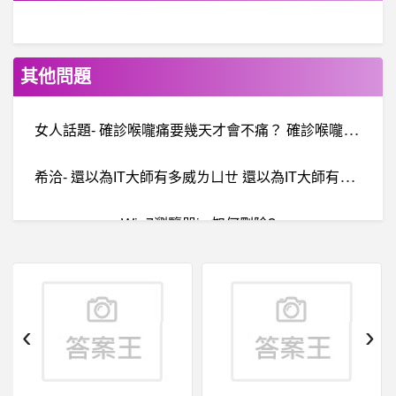
其他問題
女
人話題- 確診喉嚨痛要幾天才會不痛？ 確診喉嚨痛要幾天才會不痛？
希
洽- 還以為IT大師有多威ㄌㄩㄝ 還以為IT大師有多威ㄌㄩㄝ
Win7瀏覽器ie 如何刪除?
B
aseballXXXX- 高國輝引退賽一壘手是高國慶？ 高國輝引退賽一壘手是高國慶？
美式足球- 請問台中看超級盃的地方
‹
›
詐
騙通報：FTC詐騙、FTC是詐騙嗎、FTC是真的嗎、MEXC交易所詐騙、MEXC交易所是詐騙嗎、FTC交易所詐騙、MEXC詐騙。