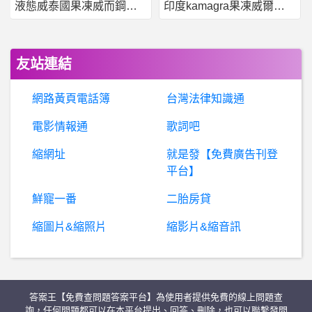
液態威泰國果凍威而鋼哪裡買
印度kamagra果凍威爾剛用於治療男性勃起功能障礙
股票- 升息和降息之間的關係 升息和降息之間的關係
BaseballXXXX- 小黑 小黑
友站連結
BaseballXXXX- 陳孜昊 陳孜昊
網路黃頁電話簿
台灣法律知識通
銀行貸款- 個人信貸
電影情報通
歌詞吧
縮網址
就是發【免費廣告刊登
機
車 摩托車- 從間諜車流出到正式上市大概要多久 從間諜車流出到正式上市大概要多久
平台】
行
動通訊- 為什麼現在6.7吋(含)以上的手機沒平價的 為什麼現在6.7吋(含)以上的手機沒平價的
鮮寵一番
二胎房貸
縮圖片&縮照片
縮影片&縮音訊
股
票- 航運走勢是不是跟面板越來越像 航運走勢是不是跟面板越來越像
棒
球- 所以台灣成棒這十年是越改越退步嗎？ 所以台灣成棒這十年是越改越退步嗎？
答案王【免費查問題答案平台】為使用者提供免費的線上問題查
滑雪- 台灣有”旱雪”這樣的場地嗎
詢，任何問題都可以在本平台提出、回答、刪除，也可以聯繫發問