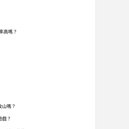
機率高嗎？
收山嗎？
遊戲？