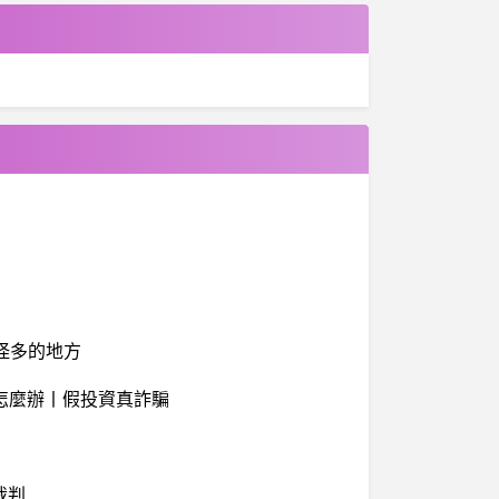
找怪多的地方
怎麼辦丨假投資真詐騙
裁判