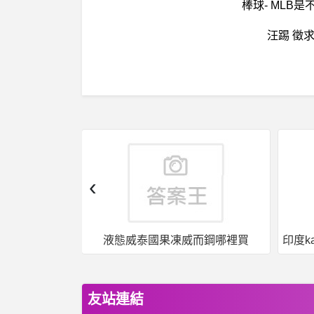
棒球- MLB
汪踢 徵
‹
威而鋼哪裡買
印度kamagra果凍威爾剛用於治療男性勃起功能障礙
友站連結