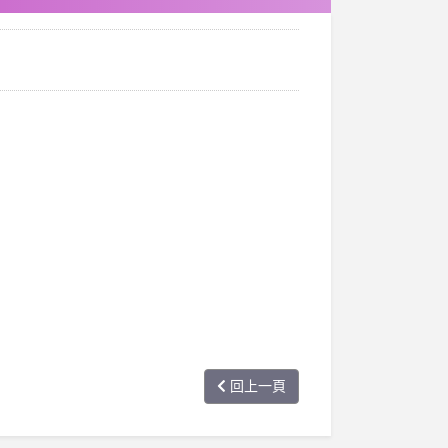
？
回上一頁