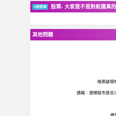
股票- 大家是不是對航運真
0個答案
其他問題
暗黑破壞神
通報：德樺股市是合
棒