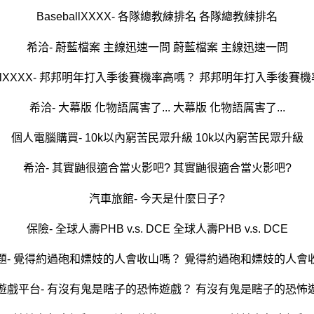
BaseballXXXX- 各隊總教練排名 各隊總教練排名
希洽- 蔚藍檔案 主線迅速一問 蔚藍檔案 主線迅速一問
ballXXXX- 邦邦明年打入季後賽機率高嗎？ 邦邦明年打入季後賽
希洽- 大幕版 化物語厲害了... 大幕版 化物語厲害了...
個人電腦購買- 10k以內窮苦民眾升級 10k以內窮苦民眾升級
希洽- 其實鼬很適合當火影吧? 其實鼬很適合當火影吧?
汽車旅館- 今天是什麼日子?
保險- 全球人壽PHB v.s. DCE 全球人壽PHB v.s. DCE
題- 覺得約過砲和嫖妓的人會收山嗎？ 覺得約過砲和嫖妓的人會
遊戲平台- 有沒有鬼是瞎子的恐怖遊戲？ 有沒有鬼是瞎子的恐怖