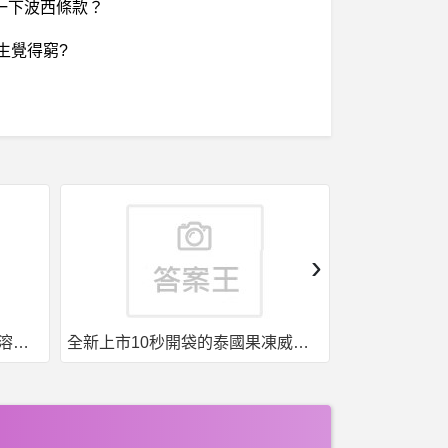
釋一下波西條款？
生覺得窮?
›
全新上市10秒開袋的泰國果凍威而鋼強勢來襲
台灣現貨，泰國果凍. 一盒7包7種口味