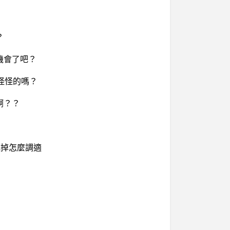
？
機會了吧？
都怪怪的嗎？
啊？？
色死掉怎麼調適