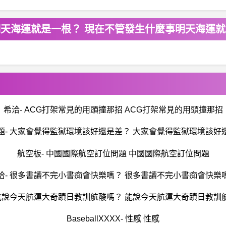
明天海運就是一根？ 現在不管發生什麼事明天海運
希洽- ACG打架常見的用頭撞那招 ACG打架常見的用頭撞那招
題- 大家會覺得監獄環境該好還是差？ 大家會覺得監獄環境該好
航空板- 中國國際航空訂位問題 中國國際航空訂位問題
洽- 很多書讀不完小書痴會快樂嗎？ 很多書讀不完小書痴會快樂
 能說今天航運大奇蹟日教訓航酸嗎？ 能說今天航運大奇蹟日教訓
BaseballXXXX- 性感 性感