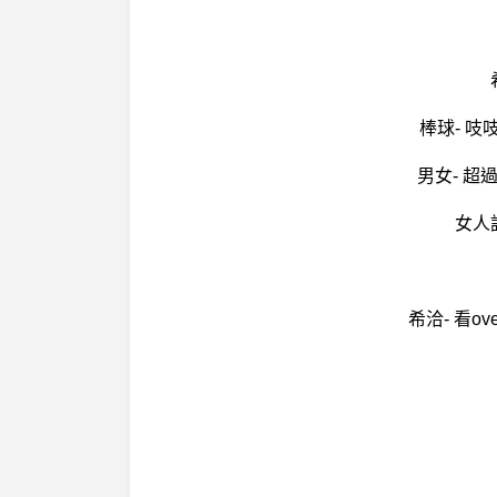
棒球- 
男女- 超
女人
希洽- 看o