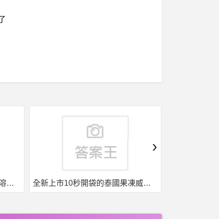
了
›
全新上市10秒開袋的泰國果凍威而鋼強勢來襲
台灣現貨，泰國果凍. 一盒7包7種口味