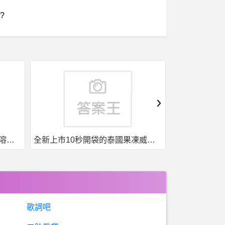
?
›
全新上市10秒開袋的泰國果凍威而鋼強勢來襲
台灣現貨，泰國果凍. 一盒7包7種口味
歌詞吧