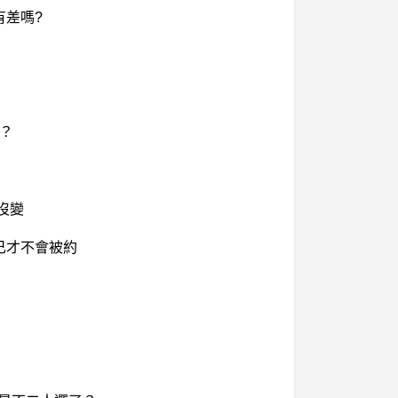
 有差嗎?
好？
沒變
己才不會被約