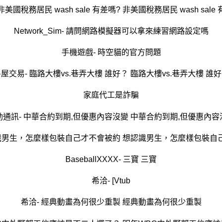
非美國稅務居民 wash sale 有差嗎? 非美國稅務居民 wash sale
Network_Sim- 請問網路模擬器可以拿來練習網路設定嗎
手機遊戲- 時空貓的官方問題
屋交易- 臨路大樓vs.巷弄大樓 誰好？ 臨路大樓vs.巷弄大樓 誰
家庭代工是詐騙
動通訊- 中華合約到期,但優惠內容沒變 中華合約到期,但優惠內容
認識男生，怎麼樣包裝自己才不會被約 想認識男生，怎麼樣包裝自
BaseballXXXX- 三寶 三寶
希洽- [Vtub
希洽- 經典動畫為何很少重製 經典動畫為何很少重製