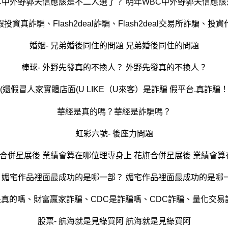
BC中外野郭天信應該是不二人選了？ 明年WBC中外野郭天信應
假？假投資真詐騙、Flash2deal詐騙、Flash2deal交易所詐騙
婚姻- 兄弟婚後同住的問題 兄弟婚後同住的問題
棒球- 外野先發真的不換人？ 外野先發真的不換人？
(還假冒人家實體店面(U LIKE（U來客）是詐騙 假平台.真詐騙
華經是真的嗎？華經是詐騙嗎？
虹彩六號- 後座力問題
旗合併星展後 業績會算在哪位理專身上 花旗合併星展後 業績會
- 媚宅作品裡面最成功的是哪一部？ 媚宅作品裡面最成功的是哪
真的嗎、財富贏家詐騙、CDC是詐騙嗎、CDC詐騙、量化交易
股票- 航海就是見綠買阿 航海就是見綠買阿