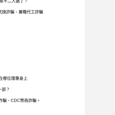
該是不二人選了？
、投資代操詐騙、兼職代工詐騙
！
算在哪位理專身上
一部？
詐騙、CDC幣商詐騙。