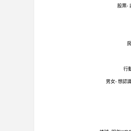
股票- 
房
行
男女- 想