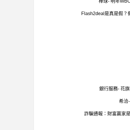
棒球- 明年W
Flash2deal是真是
銀行服務- 花
希洽
詐騙通報：財富贏家是