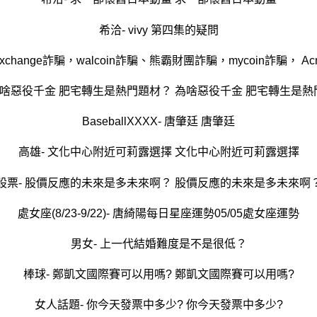
希洽- vivy 第四集的疑問
為啥惡役千金 肥宅轉生是熱門題材？ 為啥惡役千金 肥宅轉生是
BaseballXXXX- 唐肇廷 唐肇廷
高雄- 文化中心附近可莉露選擇 文化中心附近可莉露選擇
股票- 股價反應的未來是多未來啊？ 股價反應的未來是多未來啊
處女座(8/23-9/22)- 唐綺陽每日星座運勢05/05處女座運勢
男女- 上一代結婚難度是不是很低？
棒球- 鄭凱文國際賽可以用嗎? 鄭凱文國際賽可以用嗎?
女人話題- 你今天發票中多少? 你今天發票中多少?