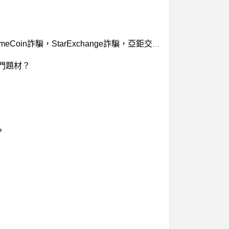
爆料詐騙平台：GMXArbitrum詐騙，WalletExchange詐騙，walcoin詐騙、熊霸財團詐騙，mycoin詐騙， AcmeCoin詐騙，StarExchange詐騙，亞鉅交易所詐騙。
熱門題材？
？