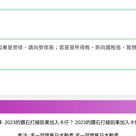
→如果是勞保，請向勞保局；若是是所得稅，則向國稅局，我
球- 2023的鑽石打線如果加入卡仔？ 2023的鑽石打線如果加入卡
希洽- 求一部懷舊日本動畫 求一部懷舊日本動畫