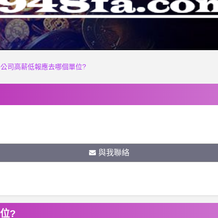
公司高薪低報應去哪個單位?
與我聯絡
位?