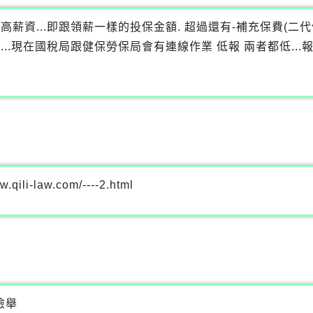
高薪資...即跟領薪一樣的投保金額. 超過還有-補充保費(二代健
...現在國稅局跟健保勞保局會有連線作業 低報 兩者都低...
-law.com/----2.html
檢舉