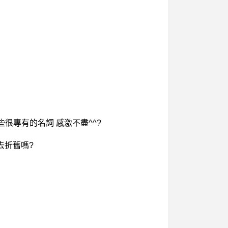
很專有的名詞 感激不盡^^?
好去折舊嗎?