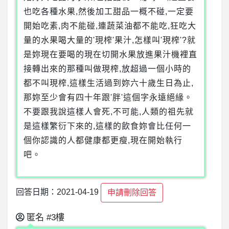
也吃各種水果,然後加工甜品一概不碰,一定要
開始吃素,肉不能碰,連蔬菜油都不能吃,狂吃大
量的水果喝大量的'現榨'果汁,怎樣叫'現榨'?就
是妳現在要喝的現在切開水果放進果汁機裡直
接轉出來的那種叫做現榨,放超過一個小時的
都不叫現榨,這樣生活過到妳六十歲生日為止,
那妳至少會有四十年跟'胖'這個字永遠絕緣。
不要跟我說這樣人會死,不可能,人類的祖先就
是這樣繁衍下來的,這樣的飲食妳會比任何一
個你認識的人都健康都更瘦,現在開始執行
吧。
回答日期：2021-04-19
申請刪除回答
匿名
#3樓