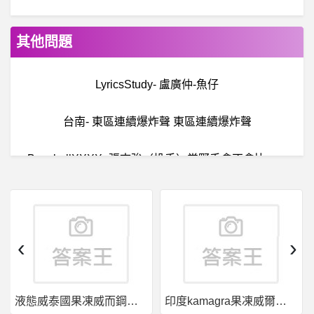
其他問題
LyricsStudy- 盧廣仲-魚仔
台南- 東區連續爆炸聲 東區連續爆炸聲
B
aseballXXXX- 張志強（投手）當野手會不會比較強？ 張志強（投手）當野手會不會比較強？
希
洽- Lycoris Recoil Walnut的程式碼 Lycoris Recoil Walnut的程式碼
男女- 玩電動與女友誰重要？
‹
›
IrresCaptain- 請問哪裡還找的到無責任艦長？
液態威泰國果凍威而鋼哪裡買
印度kamagra果凍威爾剛用於治療男性勃起功能障礙
英
雄聯盟- LIKAI還是PCS上路之光嗎? LIKAI還是PCS上路之光嗎?