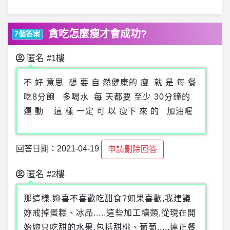
貪吃怎麼瘦才會成功?
7個答案
匿名
#1樓
不 好 意思 想 要 自 然健康的 瘦 就 是 每 餐
吃8分飽 多喝水 每 天都要 至少 30分鐘的
運 動 這 樣 一定 可 以 瘦下 來 的 加油喔
回答日期：2021-04-19
申請刪除回答
匿名
#2樓
那這樣,妳喜不喜歡吃甜食?如果喜歡,我建議
妳戒掉蛋糕、冰品.....這些加工糖類,從現在開
始妳只吃甜的水果,包括甜桃、葡萄....,連正餐