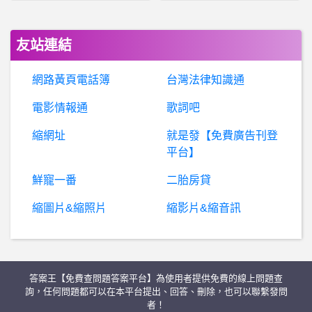
希洽- 唐可可の休日會做什麼 唐可可の休日會做什麼
友站連結
BaseballXXXX- 關於戴培峰打擊 關於戴培峰打擊
網路黃頁電話簿
台灣法律知識通
A-San_No_4- 好冷清~
電影情報通
歌詞吧
縮網址
就是發【免費廣告刊登
棒球- 13/16 13/16
平台】
B
itKeep Pro是真是假？假投資真詐騙、BitKeep Pro詐騙、BitKeep Pro交易所詐騙、詐騙人設-陳秋、投資虛擬貨幣假交易平台
鮮寵一番
二胎房貸
縮圖片&縮照片
縮影片&縮音訊
西斯 性愛- 內射後如何清理？ 內射後如何清理？
婚姻- 是否當假日夫妻 是否當假日夫妻
答案王【免費查問題答案平台】為使用者提供免費的線上問題查
希
洽- 女人有比拯救人類還重要嗎 女人有比拯救人類還重要嗎
詢，任何問題都可以在本平台提出、回答、刪除，也可以聯繫發問
者！