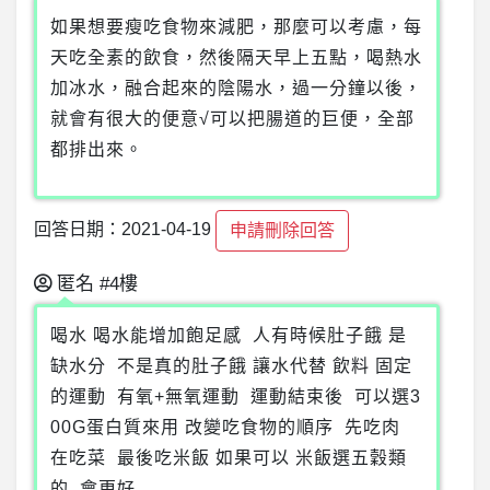
如果想要瘦吃食物來減肥，那麼可以考慮，每
天吃全素的飲食，然後隔天早上五點，喝熱水
加冰水，融合起來的陰陽水，過一分鐘以後，
就會有很大的便意√可以把腸道的巨便，全部
都排出來。
回答日期：2021-04-19
申請刪除回答
匿名
#4樓
喝水 喝水能增加飽足感 人有時候肚子餓 是
缺水分 不是真的肚子餓 讓水代替 飲料 固定
的運動 有氧+無氧運動 運動結束後 可以選3
00G蛋白質來用 改變吃食物的順序 先吃肉
在吃菜 最後吃米飯 如果可以 米飯選五穀類
的 會更好