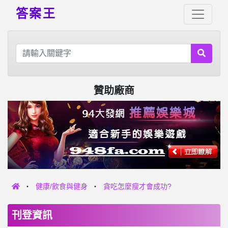
答案王
贊助廠商
健康/飲食與健身
貪吃怎麼瘦才會成功?
刊登資訊