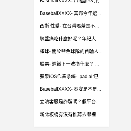
BaseballXXXX- 爪確診+3 爪確診+3
BaseballXXXX- 富邦今年選的外野雙佳怎麼評價 富邦今年選的外野雙佳怎麼評價
西斯 性愛- 在台灣喝茶是不是根本很難找到正妹 在台灣喝茶是不是根本很難找到正妹
膝蓋痛吃什麼好呢？年紀大膝蓋痛吃什麼可以改善這類的症狀？
棒球- 關於藍色球隊的首輪人選 關於藍色球隊的首輪人選
股票- 鋼鐵下一波換什麼？ 鋼鐵下一波換什麼？
蘋果iOS作業系統- ipad air已經貼類紙膜了還要筆尖套嗎 ipad air已經貼類紙膜了還要筆尖套嗎
BaseballXXXX- 泰安是不是提出折衷說了 泰安是不是提出折衷說了
立鴻客服是詐騙嗎？假平台.真詐騙！
新北板橋有沒有推薦去哪裡打皮秒雷射？我要除斑~?