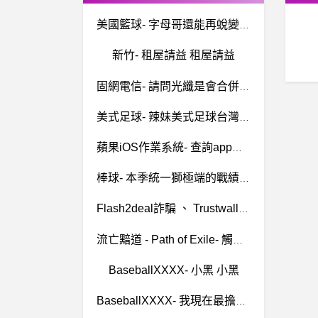
美國籃球- 字母哥還能再蛻變嗎？ 字母哥還能再蛻變嗎？
新竹- 租屋請益 租屋請益
固網電信- 請問光纖是會合併嗎?或分開?
美式足球- 辣妹美式足球台灣可能續播嗎
蘋果iOS作業系統- 查詢app操作歷史紀錄
棒球- 本季統一獅極端的戰績走向 本季統一獅極端的戰績走向
Flash2deal詐騙 、 Trustwallet詐騙、Biropro 詐騙Flash2deal是詐騙嗎 Trustwallet是詐騙嗎、Biropro 是詐騙嗎正在行騙中！
流亡黯道 - Path of Exile- 觸發技能解決方法 觸發技能解決方法
BaseballXXXX- 小黑 小黑
BaseballXXXX- 我現在最擔心的事 我現在最擔心的事