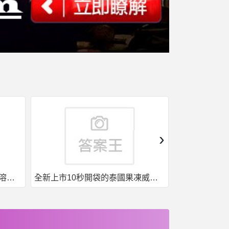
›
果凍威而鋼50入，液態威，口溶速效
全新上市10秒開袋的泰國果凍威而鋼強勢來襲