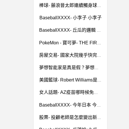
棒球- 藤浪晉太郎連續觸身球 藤浪晉太郎連續觸身球
BaseballXXXX- 小李子 小李子
BaseballXXXX- 丘瓜的邏輯 丘瓜的邏輯
PokeMon - 寶可夢- THE FIRST TAKE／サトシ（CV：松本梨香） THE FIRST TAKE／サトシ（CV：松本梨香）
房屋交易- 國家大院幾乎快完銷 國家大院幾乎快完銷
夢想智能家是真是假？夢想智能家詐騙、盈利配程方案詐騙、託管操作是詐騙、有被夢想智能家騙錢的嗎？夢想智能家是否詐騙安全合法能出金嗎 ？
美國籃球- Robert Williams是不是青賽中鋒解答? Robert Williams是不是青賽中鋒解答?
女人話題- AZ疫苗哪時候免費可以打?
BaseballXXXX- 今年日本 今年日本
股票- 投顧老師是怎麼變出新股票的？ 投顧老師是怎麼變出新股票的？