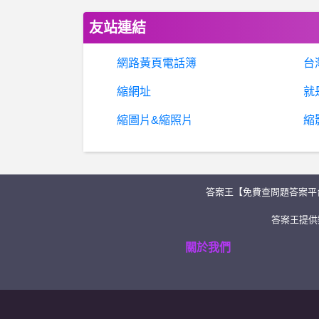
友站連結
網路黃頁電話簿
台
縮網址
就
縮圖片&縮照片
縮
答案王【免費查問題答案平
答案王提供類
關於我們