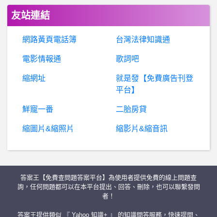
高
雄- 高雄真的有第二大城的樣子嗎 高雄真的有第二大城的樣子嗎
友站連結
台灣銀行- 有沒有人去林群峰工作的餐廳光顧過?
網路黃頁電話簿
台灣法律知識通
個
人電腦購買- 換30系列顯卡機殼跟支撐問題請教 換30系列顯卡機殼跟支撐問題請教
電影情報通
歌詞吧
縮網址
就是發【免費廣告刊登
蘋
果iOS作業系統- 須使用 20W 或更高功率轉接器 (另售) 須使用 20W 或更高功率轉接器 (另售)
平台】
棒
球- 歷史上足以模糊球季焦點的事件? 歷史上足以模糊球季焦點的事件?
鮮寵一番
二胎房貸
縮圖片&縮照片
縮影片&縮音訊
單眼相機- 富士 室內裝潢拍攝 富士 室內裝潢拍攝
flickr- 疑似被盜帳號?
答案王【免費查問題答案平台】為使用者提供免費的線上問題查
B
aseballXXXX- 米吉亞當年有豪勁操勞嗎 米吉亞當年有豪勁操勞嗎
詢，任何問題都可以在本平台提出、回答、刪除，也可以聯繫發問
者！
O
lympics_ISG- 中國選手算中華健兒嗎 中國選手算中華健兒嗎
答案王提供類似 『 Yahoo 知識+ 』 的知識問答服務，快速提問、