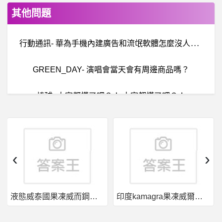
其他問題
行
動通訊- 華為手機內建廣告和流氓軟體怎麼沒人提 華為手機內建廣告和流氓軟體怎麼沒人提
GREEN_DAY- 演唱會當天會有周邊商品嗎？
棒球- 大家都懂了吧？！ 大家都懂了吧？！
希洽- [Vtub
行動通訊- google相簿備份分類問題
‹
›
英雄聯盟- 為什麼沒人要選珊娜了
液態威泰國果凍威而鋼哪裡買
印度kamagra果凍威爾剛用於治療男性勃起功能障礙
B
aseballXXXX- 有想過樂天會打成這樣嗎 有想過樂天會打成這樣嗎