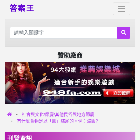
答案王
贊助廠商
社會與文化/節慶/其他民俗與地方節慶
有什麼食物是以「圓」結尾的。例：湯圓?
刊登資訊