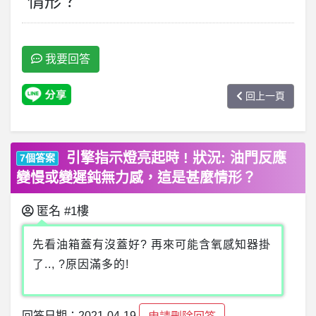
情形？
我要回答
回上一頁
引擎指示燈亮起時 ! 狀況: 油門反應
7個答案
變慢或變遲鈍無力感，這是甚麼情形？
匿名
#1樓
先看油箱蓋有沒蓋好? 再來可能含氧感知器掛
了.., ?原因滿多的!