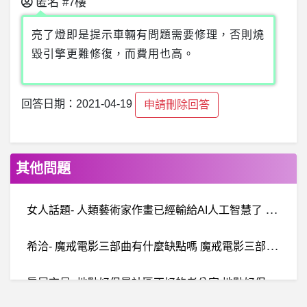
匿名
#7樓
亮了燈即是提示車輛有問題需要修理，否則燒
毀引擎更難修復，而費用也高。
回答日期：2021-04-19
申請刪除回答
其他問題
女
人話題- 人類藝術家作畫已經輸給AI人工智慧了 人類藝術家作畫已經輸給AI人工智慧了
希
洽- 魔戒電影三部曲有什麼缺點嗎 魔戒電影三部曲有什麼缺點嗎
房
屋交易- 地點好但是社區不好的老公寓 地點好但是社區不好的老公寓