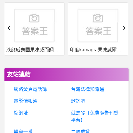
暗
黑破壞神 - D3,D2,D1- D4 電法的減傷傳奇特效該選哪個？ D4 電法的減傷傳奇特效該選哪個？
立
鴻投資詐騙、富貴滿盈詐騙、林建昌詐騙 『通報』
‹
›
棒球- 蘇智傑今年的開轟率 蘇智傑今年的開轟率
液態威泰國果凍威而鋼哪裡買
印度kamagra果凍威爾剛用於治療男性勃起功能障礙
王
毅：俄烏必須「不預斷結果」地堅持對話，布林肯：不會讓普京「逍遙法外」
希
洽- 日本神社文化來台發展會如何？ 日本神社文化來台發展會如何？
友站連結
美
國籃球- 熱火歷史上二比三逆轉的紀錄 熱火歷史上二比三逆轉的紀錄
網路黃頁電話簿
台灣法律知識通
棒
球- 小霸王與羅鈞鴻的愛恨情仇 小霸王與羅鈞鴻的愛恨情仇
電影情報通
歌詞吧
縮網址
就是發【免費廣告刊登
B
iconomy是真是假？假投資真詐騙、Biconomy詐騙、Biconomy交易所詐騙、Biconomy詐騙APP、加密貨幣詐騙、盈利不給出金
平台】
希
洽- 我內心的糟糕念頭和山田談場Lv999的戀愛 我內心的糟糕念頭和山田談場Lv999的戀愛
鮮寵一番
二胎房貸