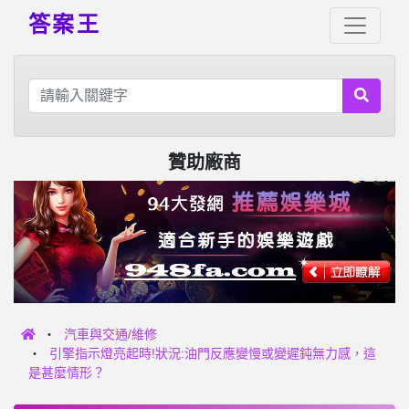
答案王
贊助廠商
汽車與交通/維修
引擎指示燈亮起時!狀況:油門反應變慢或變遲鈍無力感，這
是甚麼情形？