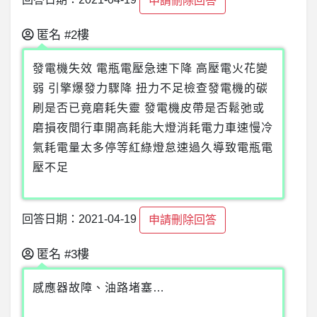
回答日期：2021-04-19
申請刪除回答
匿名
#2樓
發電機失效 電瓶電壓急速下降 高壓電火花變
弱 引擎爆發力驟降 扭力不足檢查發電機的碳
刷是否已竟磨耗失靈 發電機皮帶是否鬆弛或
磨損夜間行車開高耗能大燈消耗電力車速慢冷
氣耗電量太多停等紅綠燈怠速過久導致電瓶電
壓不足
回答日期：2021-04-19
申請刪除回答
匿名
#3樓
感應器故障、油路堵塞…