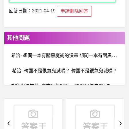
回答日期：2021-04-19
申請刪除回答
其他問題
希
洽- 想問一本有關黑魔術的漫畫 想問一本有關黑魔術的漫畫
希洽- 韓國不是很氣鬼滅嗎？ 韓國不是很氣鬼滅嗎？
期
貨與選擇權- 賣方每年25％，0206只損失6％資金？ 賣方每年25％，0206只損失6％資金？
棒球- 本屆中華隊的好與壞 本屆中華隊的好與壞
女
人話題- 會選擇參加運動會還是領16k 會選擇參加運動會還是領16k
‹
›