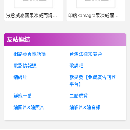
魔術方塊- CSTimer 解十字功能
液態威泰國果凍威而鋼哪裡買
印度kamagra果凍威爾剛用於治療男性勃起功能障礙
拉斯維加斯- Myvegas兌換buffet 需與住房同天嗎？
BaseballXXXX- 外卡 外卡
友站連結
BaseballXXXX- 餵球投手 餵球投手
網路黃頁電話簿
台灣法律知識通
希
洽- 明日香不能拍口紅廣告嗎? 明日香不能拍口紅廣告嗎?
電影情報通
歌詞吧
縮網址
就是發【免費廣告刊登
英
雄聯盟- 第二輪開始是打到幾點啊？ 第二輪開始是打到幾點啊？
平台】
棒
球- 中職整體數據很爛但拿過關鍵勝利的洋投 中職整體數據很爛但拿過關鍵勝利的洋投
鮮寵一番
二胎房貸
縮圖片&縮照片
縮影片&縮音訊
Ifxsix詐騙平台、加密貨幣 『通報』
蘋
果iOS作業系統- iPhone 13 14選擇 iPhone 13 14選擇