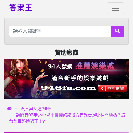
答案王
贊助廠商
汽車與交通/維修
請問有07年yaris煞車慢慢的煞後方有異音是哪裡問題嗎？鼓
煞煞車盤換過了！?