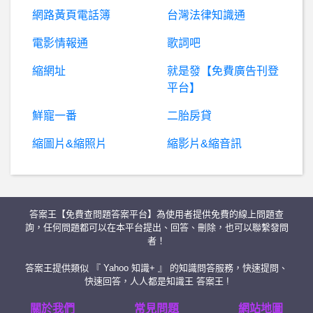
希洽- 石頭帽比隱形好用吧? 石頭帽比隱形好用吧?
網路黃頁電話簿
台灣法律知識通
暗
黑破壞神 - D3,D2,D1- D4 求助請益賺錢最快的方法... D4 求助請益賺錢最快的方法...
電影情報通
歌詞吧
縮網址
就是發【免費廣告刊登
交友軟體上面是假交友真詐騙
平台】
有
人知道這句日文再說什麼嗎？如果有人知道的話，請告訴我，謝謝
鮮寵一番
二胎房貸
縮圖片&縮照片
縮影片&縮音訊
希
洽- 唱過咒術迴戰開場曲的日本E ve是在紅什麼 唱過咒術迴戰開場曲的日本E ve是在紅什麼
希
洽- 0093阿姆羅如果開GP03D會比較強嗎 0093阿姆羅如果開GP03D會比較強嗎
答案王【免費查問題答案平台】為使用者提供免費的線上問題查
希洽- 路人100 12 告白 路人100 12 告白
詢，任何問題都可以在本平台提出、回答、刪除，也可以聯繫發問
者！
最
新資訊：智匯金融詐騙？WEEX詐騙？雨辰詐騙？都是假投資真詐騙平台，無法提領
答案王提供類似 『 Yahoo 知識+ 』 的知識問答服務，快速提問、
快速回答，人人都是知識王 答案王 !
烹飪DIY- 為什麼沒有賣紅豆仁？
關於我們
常見問題
網站地圖