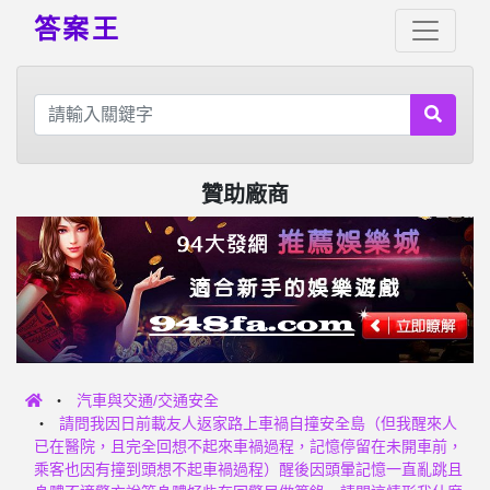
答案王
贊助廠商
汽車與交通/交通安全
請問我因日前載友人返家路上車禍自撞安全島（但我醒來人
已在醫院，且完全回想不起來車禍過程，記憶停留在未開車前，
乘客也因有撞到頭想不起車禍過程）醒後因頭暈記憶一直亂跳且