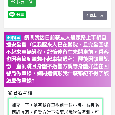
我要回答
回上一頁
請問我因日前載友人返家路上車禍自
4個答案
撞安全島（但我醒來人已在醫院，且完全回想
不起來車禍過程，記憶停留在未開車前，乘客
也因有撞到頭想不起車禍過程）醒後因頭暈記
憶一直亂跳且身體不適警方說等身體好些在回
警局做筆錄，請問這情形我什麼都記不得了該
怎麼做筆錄?
匿名
#1樓
補充一下，還有我在車禍前十個小時左右有喝
兩罐啤酒，但警方當下沒要求我吹氣酒測，可