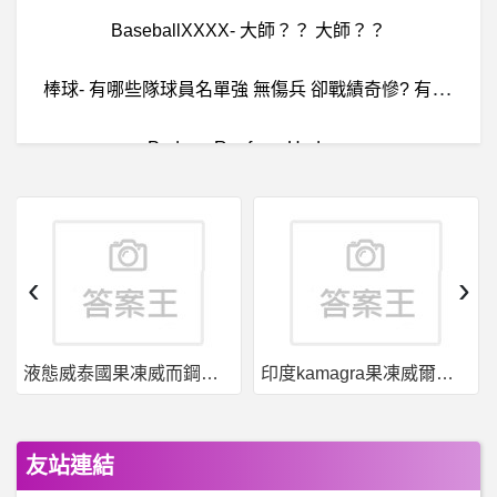
BaseballXXXX- 大師？？ 大師？？
棒
球- 有哪些隊球員名單強 無傷兵 卻戰績奇慘? 有哪些隊球員名單強 無傷兵 卻戰績奇慘?
Padres- Renfore+Hedges
Mudran- 我去連署當板主了 為什麼這裡要有板主啊
任天堂Switch- 卡比探索的問題 卡比探索的問題
‹
›
BaseballXXXX- 陳冠宇 陳冠宇
液態威泰國果凍威而鋼哪裡買
印度kamagra果凍威爾剛用於治療男性勃起功能障礙
線
上購物-40k內 按摩椅挑選 輝葉/tokuyo/Fuji 40k內 按摩椅挑選 輝葉/tokuyo/Fuji
小
弟現在國二 最近不小心看到同學的下面覺得自己的很小 有沒有國小或國中的可以互換一下？
友站連結