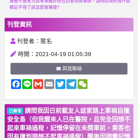
身體不適警方說等身體好些在回警局做筆錄，請問這情形我什麼
都記不得了該怎麼做筆錄?
刊登資訊
刊登者：匿名
時間：2021-04-19 01:05:39
與我聯絡
Facebook
Line
Gmail
Email
Twitter
Telegram
WeChat
請問我因日前載友人返家路上車禍自撞
已解答
安全島（但我醒來人已在醫院，且完全回想不
起來車禍過程，記憶停留在未開車前，乘客也
因有撞到頭想不起車禍過程）醒後因頭暈記憶