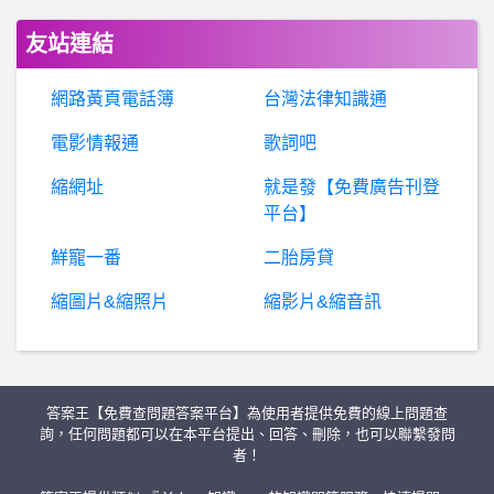
棒
球- 中信兄弟跑壘跟富邦悍將內野守備哪個爛？ 中信兄弟跑壘跟富邦悍將內野守備哪個爛？
友站連結
希
洽- 仙劍當初是如何得出迷宮是仙劍優勢的結論 仙劍當初是如何得出迷宮是仙劍優勢的結論
網路黃頁電話簿
台灣法律知識通
健身- 吃牛肉有什麼缺點嗎？ 吃牛肉有什麼缺點嗎？
電影情報通
歌詞吧
縮網址
就是發【免費廣告刊登
希
洽-各國星戰文化成熟度跟經濟發展順序有關嗎? 各國星戰文化成熟度跟經濟發展順序有關嗎?
平台】
希
洽- 間諜貝琪家到底多有錢? 間諜貝琪家到底多有錢?
鮮寵一番
二胎房貸
縮圖片&縮照片
縮影片&縮音訊
P
okeMon - 寶可夢- 原來蛋蛋力會加速孵化時間 原來蛋蛋力會加速孵化時間
希
洽- 跟Vtuber聯名也算創意嗎? 跟Vtuber聯名也算創意嗎?
答案王【免費查問題答案平台】為使用者提供免費的線上問題查
股
票- 面板賣成這樣還能卡在那個價格，為什麼 面板賣成這樣還能卡在那個價格，為什麼
詢，任何問題都可以在本平台提出、回答、刪除，也可以聯繫發問
者！
單眼相機- 反光鏡上塑膠片脫落