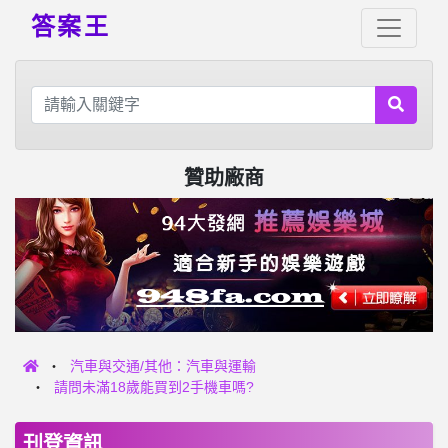
答案王
贊助廠商
汽車與交通/其他：汽車與運輸
請問未滿18歲能買到2手機車嗎?
刊登資訊