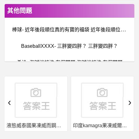
其他問題
棒
球- 近年後段順位真的有寶的福袋 近年後段順位真的有寶的福袋
BaseballXXXX- 三胖變四胖？ 三胖變四胖？
希洽- 海賊迷請進 有個問題 海賊迷請進 有個問題
線上遊戲平台- 暗黑4值得買嗎? 暗黑4值得買嗎?
房
屋交易- 兩房格局調整(客廳跟臥室) 兩房格局調整(客廳跟臥室)
‹
›
儲
存裝置- momo購物肌容雪外接隨身硬碟(4TB)2511元 momo購物肌容雪外接隨身硬碟(4TB)2511元
液態威泰國果凍威而鋼哪裡買
印度kamagra果凍威爾剛用於治療男性勃起功能障礙
線
上遊戲平台- Steamdeck 玩 Windows Store 購買的遊戲 Steamdeck 玩 Windows Store 購買的遊戲