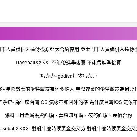
太門市人員說併入遠傳後原亞太合約停用 亞太門市人員說併入遠傳
BaseballXXXX- 不能帶進季後賽 不能帶進季後賽
巧克力- godiva片裝巧克力
影- 星際效應的麥特戴蒙為何要殺人 星際效應的麥特戴蒙為何要
業系統- 為什麼台灣iOS 氣象不如國外的準 為什麼台灣iOS 氣
爆料：貴金屬投資詐騙、葉綵婕詐騙、筱筠詐騙、差價合約
BaseballXXXX- 雙艇什麼時候黃金交叉ㄌ 雙艇什麼時候黃金交叉