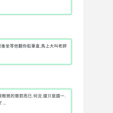
然後坐等他翻你鉛筆盒,馬上大叫老師
很輕微的懲罰而已.何況.還只是國一.
..