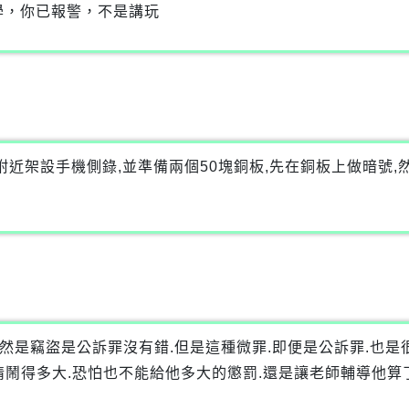
學，你已報警，不是講玩
附近架設手機側錄,並準備兩個50塊銅板,先在銅板上做暗號,
.雖然是竊盜是公訴罪沒有錯.但是這種微罪.即便是公訴罪.也是
情鬧得多大.恐怕也不能給他多大的懲罰.還是讓老師輔導他算了.