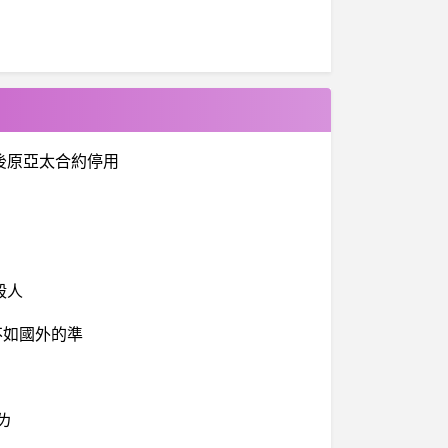
後原亞太合約停用
殺人
象不如國外的準
ㄌ