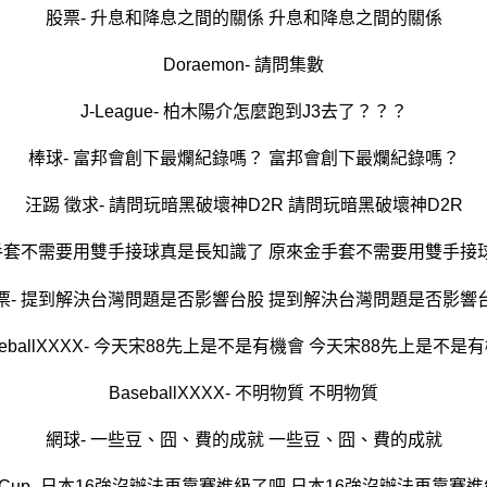
股票- 升息和降息之間的關係 升息和降息之間的關係
Doraemon- 請問集數
J-League- 柏木陽介怎麼跑到J3去了？？？
棒球- 富邦會創下最爛紀錄嗎？ 富邦會創下最爛紀錄嗎？
汪踢 徵求- 請問玩暗黑破壞神D2R 請問玩暗黑破壞神D2R
金手套不需要用雙手接球真是長知識了 原來金手套不需要用雙手接
票- 提到解決台灣問題是否影響台股 提到解決台灣問題是否影響
seballXXXX- 今天宋88先上是不是有機會 今天宋88先上是不是
BaseballXXXX- 不明物質 不明物質
網球- 一些豆、囧、費的成就 一些豆、囧、費的成就
ldCup- 日本16強沒辦法再靠賽進級了吧 日本16強沒辦法再靠賽