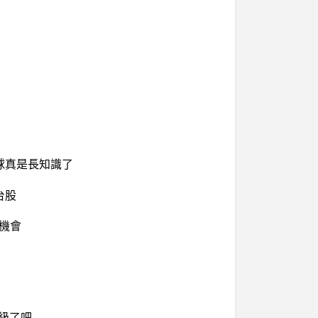
球真是長知識了
台股
有機會
進級了吧