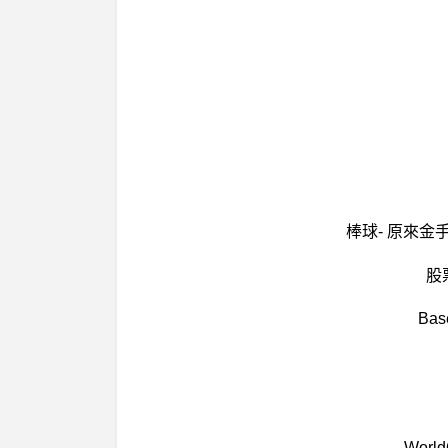
棒球- 原來
股
Ba
Wor