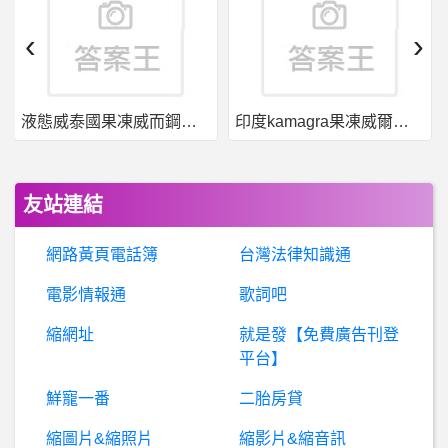
希洽- 死神有感人的片段嗎? 死神有感人的片段嗎?
‹
›
希
洽- 有沒有連載結束後人氣爆增或爆降的角色 有沒有連載結束後人氣爆增或爆降的角色
液態威泰國果凍威而鋼哪裡買
印度kamagra果凍威爾剛用於治療男性勃起功能障礙
葡萄牙- 波爾圖回里斯本機場
高
雄- 急 寶寶撞傷可能需要縫求高雄診所 急 寶寶撞傷可能需要縫求高雄診所
友站連結
電
影- 尚氣少了最後一段大戰評價會變更高嗎? 尚氣少了最後一段大戰評價會變更高嗎?
網路黃頁電話簿
台灣法律知識通
希洽-一拳超人毀我三觀了.. 一拳超人毀我三觀了..
電影情報通
歌詞吧
縮網址
就是發【免費廣告刊登
銀行服務- 在台外國銀行協助於境外開戶服務
平台】
棒
球- 劉時豪接捕484滿滿正能量 劉時豪接捕484滿滿正能量
鮮寵一番
二胎房貸
縮圖片&縮照片
縮影片&縮音訊
希洽- 二之國的真諦是什麼。