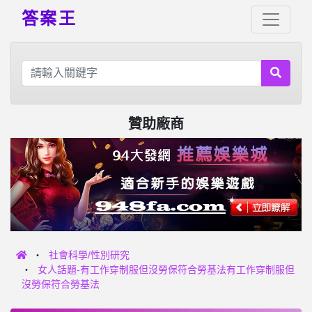
答案王
贊助廠商
社會科學/性別研究
女人話題-有工作穿制服但沒勞保符合勞基法有工作穿制服但
沒勞保符合勞基法