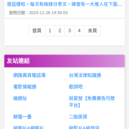
英
雄聯盟- 第一輪最讓人意外的是哪隊 第一輪最讓人意外的是哪隊
發問日期：2023-11-26 19:30:03
日劇- 初戀的惡魔 關於星砂 初戀的惡魔 關於星砂
首頁
1
2
3
4
末頁
SAC代理訂單詐騙、騙錢假平台、小心！！『通報』
棒
球- 提高裁判薪水才是最根本的吧？ 提高裁判薪水才是最根本的吧？
友站連結
B
aseballXXXX- 中職也來個季中錦標賽怎麼樣 中職也來個季中錦標賽怎麼樣
網路黃頁電話簿
台灣法律知識通
BaseballXXXX- 培緯IG 培緯IG
電影情報通
歌詞吧
Final-Cut- premiere cs6 媒體導入後掉格
縮網址
就是發【免費廣告刊登
平台】
女
人話題- 真的有人覺得一個人吃飯很孤單嗎？ 真的有人覺得一個人吃飯很孤單嗎？
鮮寵一番
二胎房貸
棒球- 所以我說富邦 所以我說富邦
縮圖片&縮照片
縮影片&縮音訊