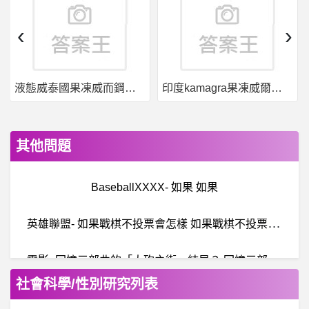
‹
›
液態威泰國果凍威而鋼哪裡買
印度kamagra果凍威爾剛用於治療男性勃起功能障礙
其他問題
BaseballXXXX- 如果 如果
英
雄聯盟- 如果戰棋不投票會怎樣 如果戰棋不投票會怎樣
電
影- 回憶三部曲的「大砲之街」結局？ 回憶三部曲的「大砲之街」結局？
社會科學/性別研究列表
三國殺- 回歸+新手入坑網殺版本