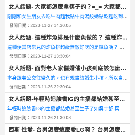
女人話題- 大家都怎麼拿筷子的
烏茲別克斯坦憲法修正案討論期限將延長至7月15日
剛剛和女生朋友去吃牛肉麵我點牛肉湯餃她點乾麵吃到一半她
發問日期：2023-11-27 14:30:05
股
票- 可以麻煩股友大大幫看嗎？ 可以麻煩股友大大幫看嗎？
女人話題- 這種炸魚排是什
希洽- 北部人幹嘛狗眼看人低 北部人幹嘛狗眼看人低
這種便當店常見的炸魚排超級無敵好吃的是鱈魚嗎？ 還是多利
發問日期：2023-11-27 13:30:04
個
人電腦購買- 顯示卡ROG 3070 閃燈問題 顯示卡ROG 3070 閃燈問題
時空之門- 最近在找遊戲玩 大家推薦這款遊戲嗎?
本身跟老公交往蠻久的，也有規畫結婚生小孩，所以自然而
發問日期：2023-11-26 22:30:04
蘋
果iOS作業系統- iPhone 12 保護貼比較不容易破嗎？
棒
球- 如果中華分組第一晉級, 是否有機會四強? 如果中華分組第一晉級, 是否有機會四強?
年輕時追臉書IG的主播都結婚甚至生子了如吳宇舒 葉映彤 
發問日期：2023-11-26 21:30:08
科
技人- 學歷不好 是不是只能去產線輪班? 學歷不好 是不是只能去產線輪班?
西斯 性愛- 台男怎麼這麼愛LG啊？