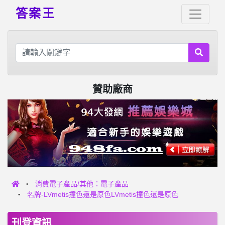
答案王
贊助廠商
消費電子產品/其他：電子產品
名牌-LVmetis撞色還是原色LVmetis撞色還是原色
刊登資訊