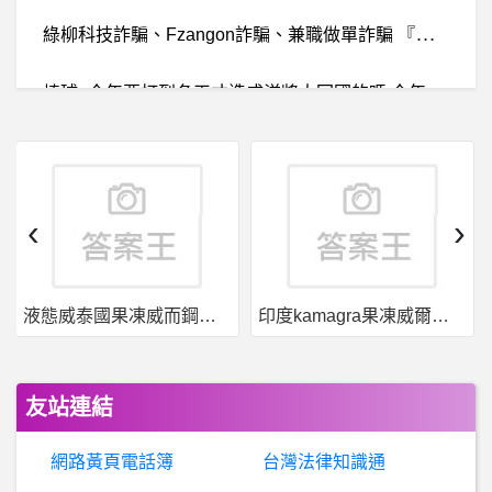
綠
柳科技詐騙、Fzangon詐騙、兼職做單詐騙 『通報』
棒
球- 今年要打到冬天才造成洋將大回國的嗎 今年要打到冬天才造成洋將大回國的嗎
數位閒聊- EFI Boot Windows10 掛載iso檔會當機
B
aseballXXXX- 爪爪新洋投 馬格文 爪爪新洋投 馬格文
‹
›
鋼琴- 請問影片中所使用的琴
液態威泰國果凍威而鋼哪裡買
印度kamagra果凍威爾剛用於治療男性勃起功能障礙
棒
球- 高孝儀打第一棒是為什麼? 高孝儀打第一棒是為什麼?
希
洽- 急，hololive餅卡是什麼 急，hololive餅卡是什麼
友站連結
女
人話題- 洗衣服用品的使用習慣是不是跟年紀有關係
網路黃頁電話簿
台灣法律知識通