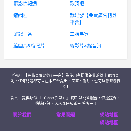
希
洽- 小孩遛多隻大狗很不正常吧? 小孩遛多隻大狗很不正常吧?
電影情報通
歌詞吧
縮網址
就是發【免費廣告刊登
任
天堂Switch- XB3 結局疑問（雷） XB3 結局疑問（雷）
平台】
X_Z_Zhou- 關於購買獸王傳說的問題？
鮮寵一番
二胎房貸
縮圖片&縮照片
縮影片&縮音訊
棒球- 右側投=右殺？ 右側投=右殺？
房屋交易- 預售屋兩房格局請教
答案王【免費查問題答案平台】為使用者提供免費的線上問題查
日
本旅遊- 京都 嵐山 人力車請益 京都 嵐山 人力車請益
詢，任何問題都可以在本平台提出、回答、刪除，也可以聯繫發問
者！
台南- 疫苗隨到隨打 疫苗隨到隨打
答案王提供類似 『 Yahoo 知識+ 』 的知識問答服務，快速提問、
快速回答，人人都是知識王 答案王 !
棒球- 地瓜粥 地瓜粥
關於我們
常見問題
網站地圖
網站地圖
英雄聯盟- Doggo回去以後會不會回不去了？