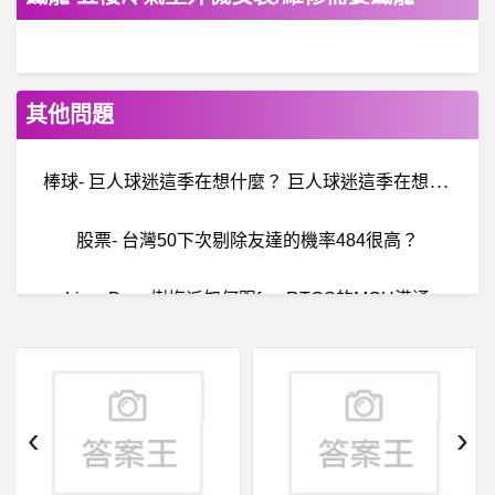
其他問題
棒
球- 巨人球迷這季在想什麼？ 巨人球迷這季在想什麼？
股票- 台灣50下次剔除友達的機率484很高？
LinuxDev- 樹梅派如何跟freeRTOS的MCU溝通
希
洽- 為啥美國這麼多恐怖殺手？ 為啥美國這麼多恐怖殺手？
棒
球- 四隊的菜色比不上三色豆+小玉？ 四隊的菜色比不上三色豆+小玉？
‹
›
棒
球- 中職球迷是啥時候跟台籃球迷吵起來的 中職球迷是啥時候跟台籃球迷吵起來的