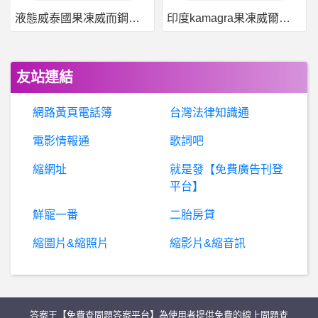
液態威泰國果凍威而鋼哪裡買
印度kamagra果凍威爾剛用於治療男性勃起功能障礙
英
雄聯盟- Tarzan為什麼敢吃這個藍 Tarzan為什麼敢吃這個藍
棒
球- 是兄弟太強還是樂天太爛？ 是兄弟太強還是樂天太爛？
友站連結
希
洽- 巨人 火影 獵人都拿樹當梗？ 巨人 火影 獵人都拿樹當梗？
網路黃頁電話簿
台灣法律知識通
巧克力- 有棉花糖的巧克力沖泡粉
電影情報通
歌詞吧
縮網址
就是發【免費廣告刊登
希
洽- 有柯南沒死人又好看的集數嗎？ 有柯南沒死人又好看的集數嗎？
平台】
有人去過高雄御織園那間店嗎?
鮮寵一番
二胎房貸
縮圖片&縮照片
縮影片&縮音訊
T
hinkMarkets是詐騙嗎？安全合法嗎？ThinkMarkets詐騙、ThinkMarkets交易所詐騙、投資詐騙、受害人被騙336萬無法出金
股
票- 出成分股是ETF的ETF有搞頭嗎 出成分股是ETF的ETF有搞頭嗎
答案王【免費查問題答案平台】為使用者提供免費的線上問題查