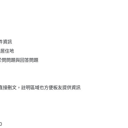
件資訊
的居住地
告] 關於問問題與回答問題
知直接刪文，註明區域也方便板友提供資訊
0