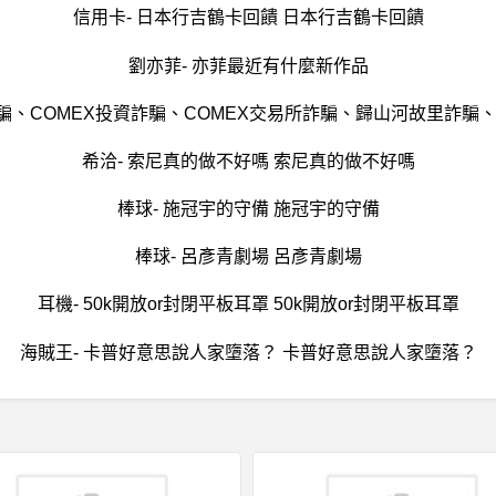
信用卡- 日本行吉鶴卡回饋 日本行吉鶴卡回饋
劉亦菲- 亦菲最近有什麼新作品
詐騙、COMEX投資詐騙、COMEX交易所詐騙、歸山河故里詐騙
希洽- 索尼真的做不好嗎 索尼真的做不好嗎
棒球- 施冠宇的守備 施冠宇的守備
棒球- 呂彥青劇場 呂彥青劇場
耳機- 50k開放or封閉平板耳罩 50k開放or封閉平板耳罩
海賊王- 卡普好意思說人家墮落？ 卡普好意思說人家墮落？