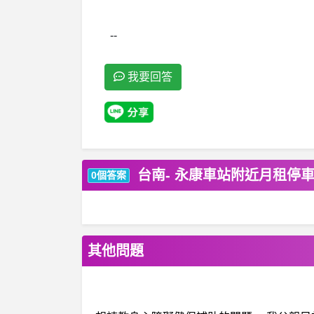
--
我要回答
台南- 永康車站附近月租停
0個答案
其他問題