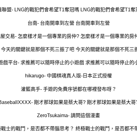
雄聯盟- LNG的戰犯們會希望T1奪冠嗎 LNG的戰犯們會希望T1奪
台南- 台南開車到左營 台南開車到左營
屋交易- 怎麼樣才是一個專業的房仲? 怎麼樣才是一個專業的房
- 今天的關鍵就是那個不死三振了吧 今天的關鍵就是那個不死三
遊戲平台- 求推薦可以隨時停止的小遊戲 求推薦可以隨時停止的
hikarugo- 中國棋魂真人版-日本正式授權
灌籃高手- 手遊的免費序號都在哪裡發布呀？
BaseballXXXX- 剛才那球如果是蔡大哥? 剛才那球如果是蔡大哥
ZeroTsukaima- 請問這個漫畫
終極戰士的戰鬥，是否都不帶腦思考？ 終極戰士的戰鬥，是否都不