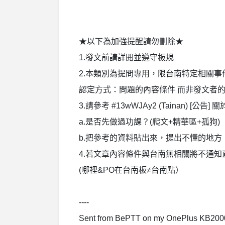
★以下為加強提醒請勿刪除★
1.發文前請詳閱並遵守板規
2.本類別為提問專用，限台南特定相關事
認定方式：問題的內容條件 而非發文者
3.請參考 #13wWJAy2 (Tainan) [公
a.是否先做過功課？(爬文+精華區+孤狗)
b.把參考的資料貼出來，提出不懂的地方
4.若文章內容條件與台南無相關將不通
(哪裡&PO在台南板≠台南點）
----
Sent from BePTT on my OnePlus KB200