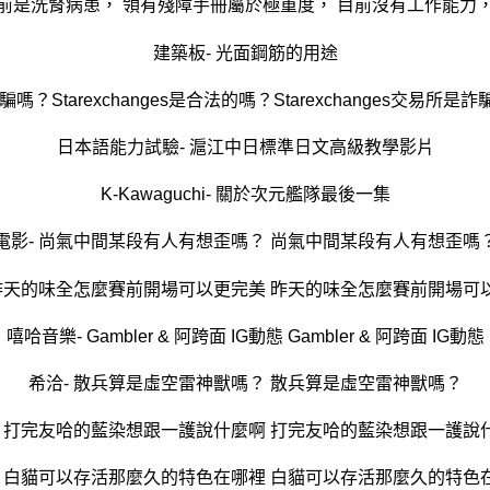
建築板- 光面鋼筋的用途
詐騙嗎？Starexchanges是合法的嗎？Starexchanges交易所是詐騙
日本語能力試驗- 滬江中日標準日文高級教學影片
K-Kawaguchi- 關於次元艦隊最後一集
電影- 尚氣中間某段有人有想歪嗎？ 尚氣中間某段有人有想歪嗎
 昨天的味全怎麼賽前開場可以更完美 昨天的味全怎麼賽前開場可
嘻哈音樂- Gambler & 阿跨面 IG動態 Gambler & 阿跨面 IG動態
希洽- 散兵算是虛空雷神獸嗎？ 散兵算是虛空雷神獸嗎？
- 打完友哈的藍染想跟一護說什麼啊 打完友哈的藍染想跟一護說
- 白貓可以存活那麼久的特色在哪裡 白貓可以存活那麼久的特色