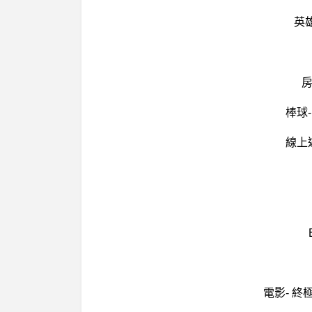
英
房
棒球
線上
電影- 