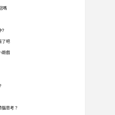
冠嗎
仲?
振了吧
小遊戲
?
帶腦思考？