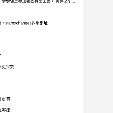
想請教身心障礙健保補助的問題， 我父親目前是洗腎病患， 領有殘障手冊屬於極重度， 目前沒有工作能力， 勞健保是參加餐飲職業工會， 勞保之前已經退了， 目前只繳健保部分， 想請問參加餐飲職業工會健保有補助嗎? 因為剛剛繳了兩個月總共要3120元。 我該怎麼申請?
，starexchanges詐騙網址
？
以更完美
什麼啊
在哪裡