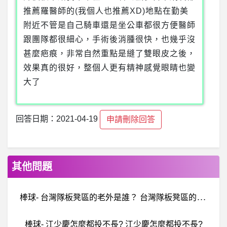
推薦羅醫師的(我個人也推薦XD)地點在勤美
附近不管是自己騎車還是坐公車都很方便醫師
跟團隊都很細心，手術後消腫很快，也幾乎沒
甚麼疤痕，非常自然重點是縫了雙眼皮之後，
效果真的很好，整個人更有精神感覺眼睛也變
大了
回答日期：2021-04-19
申請刪除回答
其他問題
棒
球- 台灣隊板凳區的老外是誰？ 台灣隊板凳區的老外是誰？
棒球- 江少慶怎麼都投不長? 江少慶怎麼都投不長?