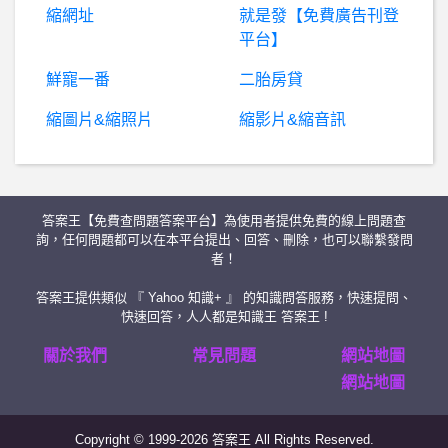
縮網址
就是發【免費廣告刊登
股
票- 為什麼股板人氣最近降低不少 為什麼股板人氣最近降低不少
平台】
希
洽- 有什麼遊戲可以玩得像是異世界農家那樣嗎 有什麼遊戲可以玩得像是異世界農家那樣嗎
鮮寵一番
二胎房貸
縮圖片&縮照片
縮影片&縮音訊
英雄聯盟- 上路VS佛利貝爾 上路VS佛利貝爾
BaseballXXXX- 拿莫模板 拿莫模板
答案王【免費查問題答案平台】為使用者提供免費的線上問題查
BaseballXXXX- 八卦 八卦
詢，任何問題都可以在本平台提出、回答、刪除，也可以聯繫發問
者！
希洽- 台v會不會走上戀乃夜小舞的老路？
答案王提供類似 『 Yahoo 知識+ 』 的知識問答服務，快速提問、
快速回答，人人都是知識王 答案王 !
L
ouis國際智能是真是假？是假、Louis國際智能詐騙、Louis國際智能假交易平台、Louis國際智能詐騙APP、小資族投資理財詐騙、Louis國際智能平台無監管虛假交易商
關於我們
常見問題
網站地圖
網站地圖
希
洽- 三國志11是最好玩的一代嗎? 三國志11是最好玩的一代嗎?
Copyright © 1999-2026 答案王 All Rights Reserved.
女
人話題- 其實台灣男生多是優勢吧 其實台灣男生多是優勢吧