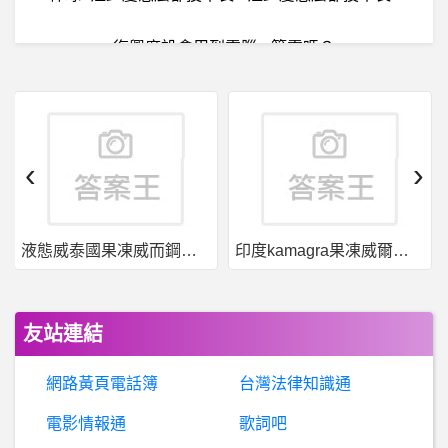
復興廣設會用到電腦or筆電嗎？
希
洽- FMP的九龍為什麼可以用公司資源去打工?? FMP的九龍為什麼可以用公司資源去打工??
線
上購物- 間隔十年想重回淘寶購物，遇到好多問題 間隔十年想重回淘寶購物，遇到好多問題
‹
›
鄭中基- 下禮拜演唱會
液態威泰國果凍威而鋼哪裡買
印度kamagra果凍威爾剛用於治療男性勃起功能障礙
希
洽-克雷多斯的混沌雙刃抄音柱?? 克雷多斯的混沌雙刃抄音柱??
希
洽- 轉生成魔法老師的涅吉會選誰？ 轉生成魔法老師的涅吉會選誰？
友站連結
組合語言- 藍芽連線
網路黃頁電話簿
台灣法律知識通
棒
球- 邦迷每年季後賽都會寄生哪隊比較多 邦迷每年季後賽都會寄生哪隊比較多
電影情報通
歌詞吧