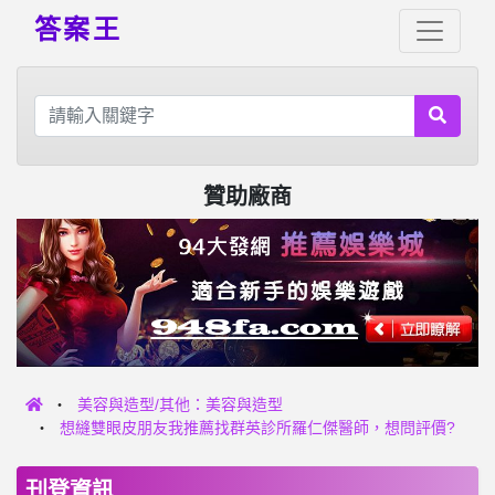
答案王
贊助廠商
美容與造型/其他：美容與造型
想縫雙眼皮朋友我推薦找群英診所羅仁傑醫師，想問評價?
刊登資訊