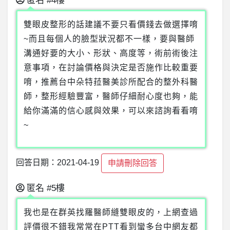
匿名
#4樓
雙眼皮整形的話建議不要只看價錢去做選擇唷
~而且每個人的臉型狀況都不一樣，要與醫師
溝通好要的大小、形狀、高度等，術前術後注
意事項，在討論價格與決定是否施作比較重要
唷，推薦台中朵特菈醫美診所配合的整外科醫
師，整形經驗豐富，醫師仔細耐心度也夠，能
給你滿滿的信心感與效果，可以來諮詢看看唷
~
回答日期：2021-04-19
申請刪除回答
匿名
#5樓
我也是在群英找羅醫師縫雙眼皮的，上網查過
評價很不錯我常常在PTT看到蠻多台中網友都