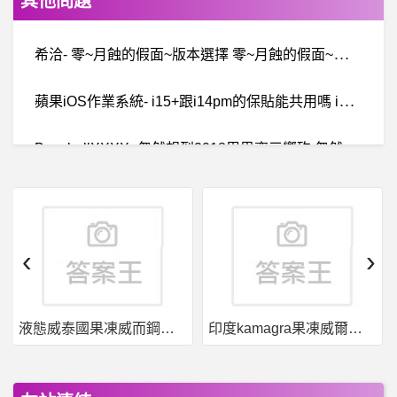
其他問題
希
洽- 零~月蝕的假面~版本選擇 零~月蝕的假面~版本選擇
蘋
果iOS作業系統- i15+跟i14pm的保貼能共用嗎 i15+跟i14pm的保貼能共用嗎
B
aseballXXXX- 忽然想到2018周思齊三響砲 忽然想到2018周思齊三響砲
請
問一下 32吋液晶電視螢幕 黑頻 無聲音 會是哪個地方的問題 建議 維修? 還是換新?
TGR寰球彩票詐騙，TGR詐騙
‹
›
女
人話題- 感覺自己的溝通能力不太好 感覺自己的溝通能力不太好
液態威泰國果凍威而鋼哪裡買
印度kamagra果凍威爾剛用於治療男性勃起功能障礙
日
本旅遊- 星宇航空 行李托運可以用軟袋嗎 星宇航空 行李托運可以用軟袋嗎
Programming- LINEBOT有提供使用者位置資訊嗎?