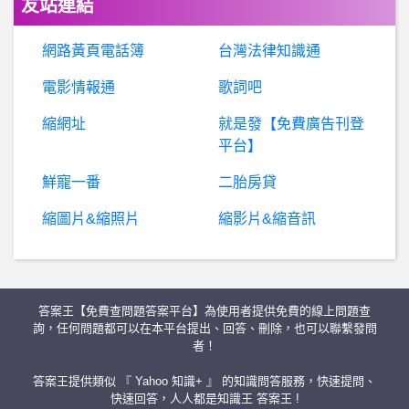
友站連結
線上遊戲平台- 柏德之門3 鬼婆 柏德之門3 鬼婆
網路黃頁電話簿
台灣法律知識通
股票- 月線壓制vs國安基金 月線壓制vs國安基金
電影情報通
歌詞吧
縮網址
就是發【免費廣告刊登
金
投財富詐騙【網友不會幫你賺錢、請勿聽信網友投資】
平台】
請
問以後想考國立澎湖科技大學應用外語系要準備什麼？
鮮寵一番
二胎房貸
縮圖片&縮照片
縮影片&縮音訊
電
影院 - 戲院- 阿凡達 美麗華vs板橋威秀 阿凡達 美麗華vs板橋威秀
蘋
果iOS作業系統- apple watch要買GPS還是lte apple watch要買GPS還是lte
答案王【免費查問題答案平台】為使用者提供免費的線上問題查
電影- 活屍大軍剛看到MV結束要繼續嗎@@
詢，任何問題都可以在本平台提出、回答、刪除，也可以聯繫發問
者！
爆
料詐騙平台：WFPCOIN數位貨幣是詐騙嗎、WFPCOIN數位貨幣是真是假？WFPCOIN數位貨幣安全嗎？被WFPCOIN數位貨幣詐騙怎麼辦？WFPCOIN數位貨幣詐騙、WFPCOIN數位貨幣交易所詐騙、創薪科技詐騙、爆富行動詐騙、ApeCoin詐騙、投資詐騙、黑網詐騙平台、受害人被騙300多萬無法出金
答案王提供類似 『 Yahoo 知識+ 』 的知識問答服務，快速提問、
快速回答，人人都是知識王 答案王 !