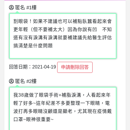
匿名
#1樓
割眼袋！如果不建議也可以補點臥蠶看起來會
更年輕（但不要補太大）因為你說有凹 不知
道有沒有淚溝有淚溝就要補建議先給醫生評估
搞清楚是什麼問題
回答日期：2021-04-19
申請刪除回答
匿名
#2樓
我38歲做了眼袋手術+補脂淚溝，人看起來年
輕了好多~這年紀差不多要整理一下眼睛，電
波打再多眼睛沒顧還是顯老，尤其現在疫情戴
口罩~眼神很重要~