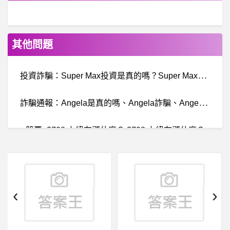
其他問題
投
資詐騙：Super Max投資是真的嗎？Super Max投資是詐騙，Super Max假投資，Super Max投資不安全，投資詐騙！
詐
騙通報：Angela是真的嗎、Angela詐騙、Angela是詐騙嗎、永續合約是真的嗎、永續合約詐騙、Angela交易所詐騙。
股票- 3708 上緯在漲什麼？ 3708 上緯在漲什麼？
股
票- 請問明天大盤會站穩1萬8000點嗎？ 請問明天大盤會站穩1萬8000點嗎？
歐洲生活- 有人可以分享義大利科西嘉島旅遊經驗?
‹
›
醫
學生- 國考一階延了，二階照舊 國考一階延了，二階照舊