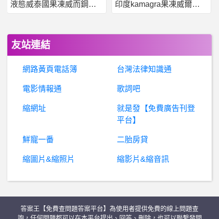
液態威泰國果凍威而鋼哪裡買
印度kamagra果凍威爾剛用於治療男性勃起功能障礙
詐
騙爆料：耀利國際彩金詐騙，耀利國際是詐騙嗎，耀利國際詐騙，被耀利國際騙的錢還拿的回來嗎？被耀利國際彩金詐騙了怎麼辦？
美
國籃球- TJ Ford有多適合現代球風 TJ Ford有多適合現代球風
友站連結
棒
球- 老虎黃子鵬跟黃金潛水艇誰比較強？ 老虎黃子鵬跟黃金潛水艇誰比較強？
網路黃頁電話簿
台灣法律知識通
希
洽- 銀河戰士 新作的結尾圖會變怎樣？ 銀河戰士 新作的結尾圖會變怎樣？
電影情報通
歌詞吧
縮網址
就是發【免費廣告刊登
股票- 剩下的船票怎操作? 剩下的船票怎操作?
平台】
個
人電腦購買- 3090ti可用的pcie延長線 3090ti可用的pcie延長線
鮮寵一番
二胎房貸
縮圖片&縮照片
縮影片&縮音訊
希
洽-請問這個GIF的來源、合成元素（什麼鬼？） 請問這個GIF的來源、合成元素（什麼鬼？）
希洽- AI看完W鋼會畫出什麼 AI看完W鋼會畫出什麼
答案王【免費查問題答案平台】為使用者提供免費的線上問題查
BaseballXXXX- 看不懂邦邦操作 看不懂邦邦操作
詢，任何問題都可以在本平台提出、回答、刪除，也可以聯繫發問