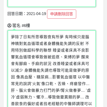
回答日期：2021-04-19
申請刪除回答
匿名
#6樓
夢除了日有所思導致夜有所夢 有時候只是腦
神精對氣血循環或者身體機能失調的反射 不
用特別做超科學的聯想 睡姿或者床具不良影
響氣血循環會導致做被追逐、束縛的夢 醒來
會有腳麻、手麻的狀況 改善睡姿或者床具可
以減少 身體機能失調也導致可能是做夢的原
因 像高血壓、糖尿病...影響氣血循環 以中醫
常見的說詞'火氣'像口乾、舌燥、痔瘡發作...
肝、腦火會做暴力打鬥的夢/腎火做春夢... '虛
冷'虛弱無力、懼冷...導致做靈異類的夢... 改
善飲食的偏好或者找老經驗的中醫師調理可以