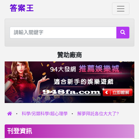
答案王
贊助廠商
科學/另類科學/超心理學
解夢拜託各位大大了?
刊登資訊