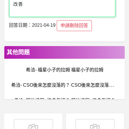
改善
回答日期：2021-04-19
申請刪除回答
其他問題
希洽- 福星小子的拉姆 福星小子的拉姆
希
洽- CSO後來怎麼沒落的？ CSO後來怎麼沒落的？
希洽- 鍛冶過程+洨會怎樣？ 鍛冶過程+洨會怎樣？
希洽- google搜尋擋結果？ google搜尋擋結果？