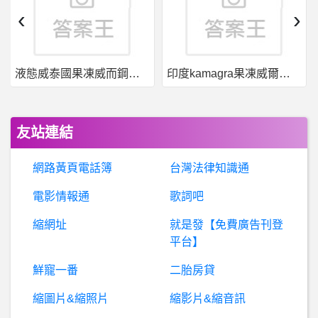
男
女- 聲音會影響你的喜歡程度嗎？ 聲音會影響你的喜歡程度嗎？
‹
›
暗
黑破壞神 - D3,D2,D1- D2 風德傭兵武器？ D2 風德傭兵武器？
液態威泰國果凍威而鋼哪裡買
印度kamagra果凍威爾剛用於治療男性勃起功能障礙
嘻
哈音樂- 大嘻哈每年都被燒好像很正常 大嘻哈每年都被燒好像很正常
女
人話題- 大家也不太喜歡港人移民來台嗎？ 大家也不太喜歡港人移民來台嗎？
友站連結
希
洽- JUBEAT APP是不是不想讓人免費玩 JUBEAT APP是不是不想讓人免費玩
網路黃頁電話簿
台灣法律知識通
棒
球- 如果看完古巴巴拿馬之戰不出來？ 如果看完古巴巴拿馬之戰不出來？
電影情報通
歌詞吧
縮網址
就是發【免費廣告刊登
BaseballXXXX- 說實話 說實話
平台】
棒
球- 富邦滿壘心魔是否要請醫生? 富邦滿壘心魔是否要請醫生?
鮮寵一番
二胎房貸
縮圖片&縮照片
縮影片&縮音訊
希
洽- 水原千鶴給不給本番啊？ 水原千鶴給不給本番啊？