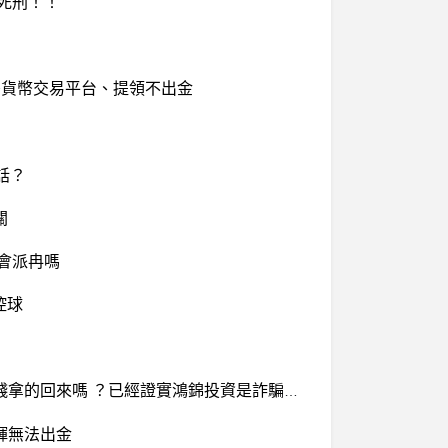
判死刑！！
P、加密貨幣交易平台、提領不出金
話？
關
還會派冉嗎
控球
『通報』鴻錦投資真的嗎？鴻錦投資詐騙、有人聽過鴻錦投資嗎？安全合法嗎？要投錢到鴻錦投資嗎？被騙錢拿的回來嗎 ？已經證實鴻錦投資是詐騙、鴻錦詐騙
輝無法出金