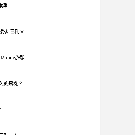
捷鍵
束支援後 已刪文
andy詐騙
最久的飛機？
？