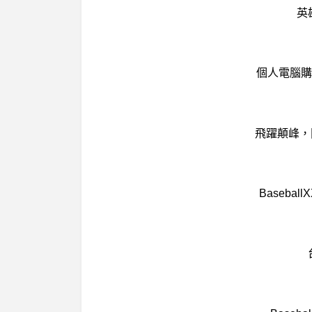
英
個人電腦購買-
飛躍顛峰，
Baseb