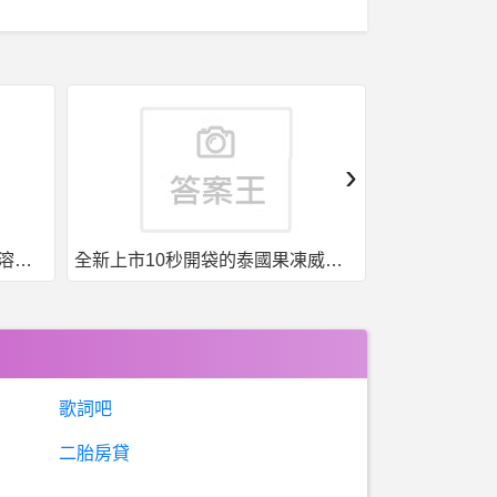
›
全新上市10秒開袋的泰國果凍威而鋼強勢來襲
台灣現貨，泰國果凍. 一盒7包7種口味
歌詞吧
二胎房貸