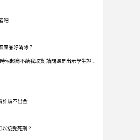
打者吧
什麼產品好清除？
請問一下 我想買一個東西想要超商取貨 可是我又未滿18歲 我現在是13歲 可以去超商取貨嗎？ 我怕我要取的時候超商不給我取貨 請問還是出示學生證嗎？
資詐騙不出金
可以接受死刑？