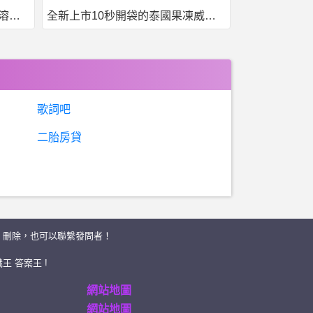
全新上市10秒開袋的泰國果凍威而鋼強勢來襲
台灣現貨，泰國果凍. 一盒7包7種口味
歌詞吧
二胎房貸
、刪除，也可以聯繫發問者！
王 答案王 !
網站地圖
網站地圖