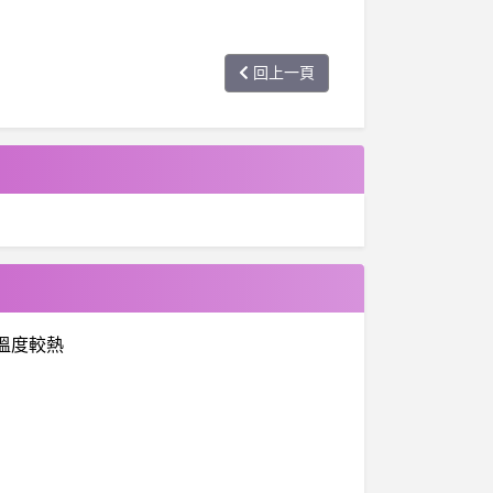
回上一頁
示機溫度較熱