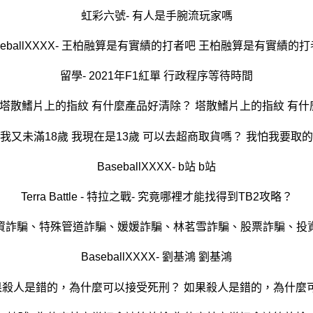
虹彩六號- 有人是手腕流玩家嗎
seballXXXX- 王柏融算是有實績的打者吧 王柏融算是有實績的
留學- 2021年F1紅單 行政程序等待時間
 塔散鰭片上的指紋 有什麼產品好清除？ 塔散鰭片上的指紋 有
BaseballXXXX- b站 b站
Terra Battle - 特拉之戰- 究竟哪裡才能找得到TB2攻略？
資詐騙、特殊管道詐騙、媛媛詐騙、林茗雪詐騙、股票詐騙、投
BaseballXXXX- 劉基鴻 劉基鴻
如果殺人是錯的，為什麼可以接受死刑？ 如果殺人是錯的，為什麼