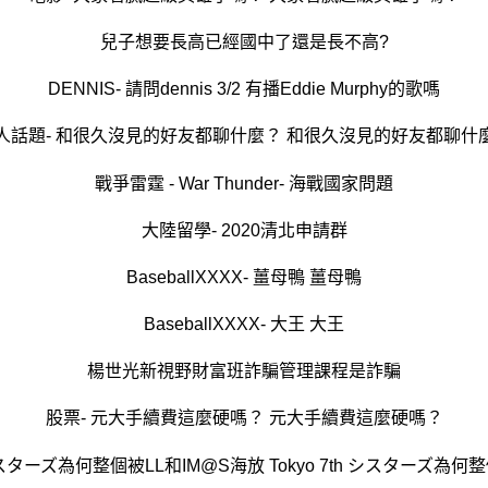
兒子想要長高已經國中了還是長不高?
DENNIS- 請問dennis 3/2 有播Eddie Murphy的歌嗎
人話題- 和很久沒見的好友都聊什麼？ 和很久沒見的好友都聊什
戰爭雷霆 - War Thunder- 海戰國家問題
大陸留學- 2020清北申請群
BaseballXXXX- 薑母鴨 薑母鴨
BaseballXXXX- 大王 大王
楊世光新視野財富班詐騙管理課程是詐騙
股票- 元大手續費這麼硬嗎？ 元大手續費這麼硬嗎？
h シスターズ為何整個被LL和IM@S海放 Tokyo 7th シスターズ為