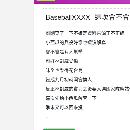
BaseballXXXX- 這
剛剛查了一下不確定資料來源正不正確
小西瓜的兵役好像也還沒解套
會不會是有人幫喬
剛好林凱威受傷
味全也樂得配合喬
變成九月初就開會換人
反正林凱威的實力之後要入選國家隊應該
這次先給小西瓜解套一下
季末又可以回來投
--