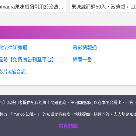
印度kamagra果凍威爾剛用於治療男性勃起功能障礙
果凍威而鋼50入，液態威，口溶速效
灣法律知識通
電影情報通
是發【免費廣告刊登平台】
鮮寵一番
影片&縮音訊
台】為使用者提供免費的線上問題查詢，任何問題都可以在本平台提出、回答
似 『 Yahoo 知識+ 』 的知識問答服務，快速提問、快速回答，人人都是知識
常見問題