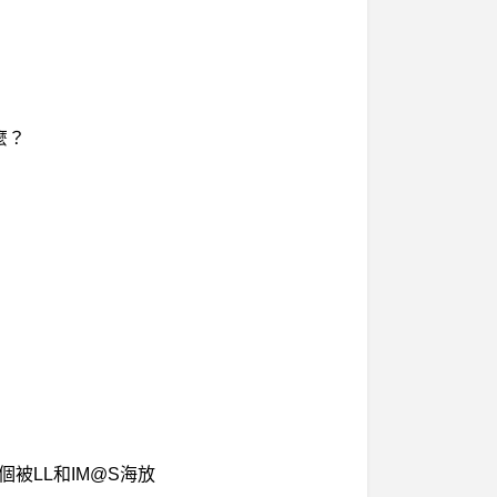
麼？
何整個被LL和IM@S海放