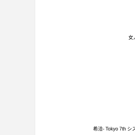
女
希洽- Tokyo 7t