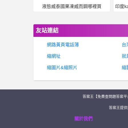
液態威泰國果凍威而鋼哪裡買
友站連結
網路黃頁電話簿
台
縮網址
就
縮圖片&縮照片
縮
答案王【免費查問題答案平
答案王提供類
關於我們