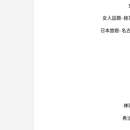
女人話題- 
日本旅遊- 
棒
希