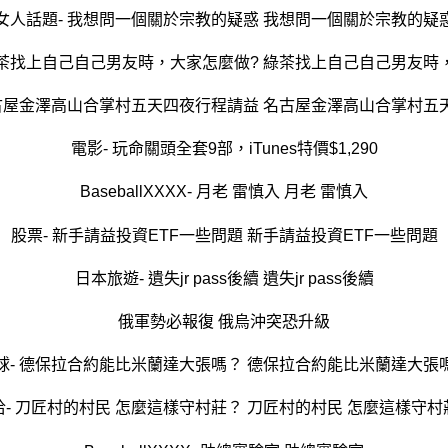
女人話題- 我想問一個關於宗教的疑惑 我想問一個關於宗教的疑
綠茶找上自己自己男友時，大家怎麼做? 綠茶找上自己自己男友時
名古屋金澤高山合掌村五天四夜行程請益 名古屋金澤高山合掌村五
電影- 玩命關頭全套9部，iTunes特價$1,290
BaseballXXXX- 月老 雷慎入 月老 雷慎入
股票- 新手請益投資ETF一些問題 新手請益投資ETF一些問題
日本旅遊- 遺失jr pass後續 遺失jr pass後續
俄軍勢必報復 俄烏沖突恐升級
球- 德保拉合約能比米蘭達大張嗎？ 德保拉合約能比米蘭達大張
洽- 刀匠村的村民 怎麼這樣守村莊？ 刀匠村的村民 怎麼這樣守村