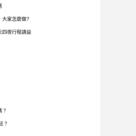
惑
，大家怎麼做?
天四夜行程請益
嗎？
莊？