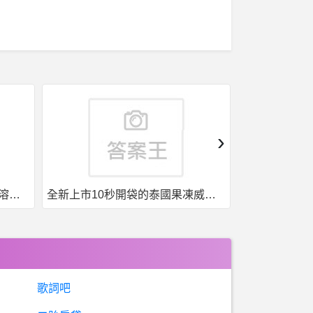
›
全新上市10秒開袋的泰國果凍威而鋼強勢來襲
台灣現貨，泰國果凍. 一盒7包7種口味
歌詞吧