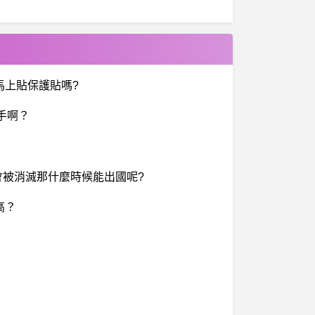
要馬上貼保護貼嗎?
選手啊？
被消滅那什麼時候能出國呢?
高？