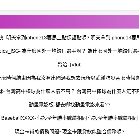
- 明天拿到iphone13要馬上貼保護貼嗎? 明天拿到iphone13
mpics_ISG- 為什麼國外一堆歸化選手啊？ 為什麼國外一堆歸化
希洽- [Vtub
什麼時候結束因為我沒有出國過我想去玩所以武漢肺炎甚麼時候會
球- 台灣高中棒球為什麼人氣不高？ 台灣高中棒球為什麼人氣不
動畫電影板-都去哪找動畫電影來看??
BaseballXXXX- 假設全年勝率戰績相同 假設全年勝率戰績相同
現金卡貸款債務問題~現金卡跟貸款能整合債務嗎?