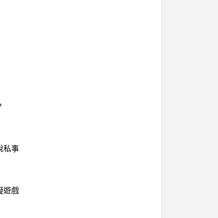
？
說私事
擬遊戲