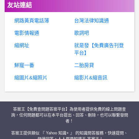
友站連結
SkipBeat- 畫風的改變
網路黃頁電話簿
台灣法律知識通
BaseballXXXX- 柯基開賣 ！ 柯基開賣 ！
電影情報通
歌詞吧
縮網址
就是發【免費廣告刊登
棒球- 為何不給曾陶鎔機會？ 為何不給曾陶鎔機會？
平台】
B
aseballXXXX- 明年開季富邦一軍27人名單 明年開季富邦一軍27人名單
鮮寵一番
二胎房貸
縮圖片&縮照片
縮影片&縮音訊
台南- 北區 牙醫診所推薦
男
女- 我是不是一開始就搞錯了 我是不是一開始就搞錯了
答案王【免費查問題答案平台】為使用者提供免費的線上問題查
P
lay Station - PS- NBA 2K生涯模式一開始被電是正常的嗎 NBA 2K生涯模式一開始被電是正常的嗎
詢，任何問題都可以在本平台提出、回答、刪除，也可以聯繫發問
者！
棒
球- 韓國隊是不是落後就搞事？ 韓國隊是不是落後就搞事？
答案王提供類似 『 Yahoo 知識+ 』 的知識問答服務，快速提問、
快速回答，人人都是知識王 答案王 !