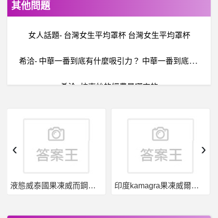
其他問題
女人話題- 台灣女生平均罩杯 台灣女生平均罩杯
希
洽- 中華一番到底有什麼吸引力？ 中華一番到底有什麼吸引力？
希洽- 拉克絲的經費是哪來的
任
天堂Switch- 王國之淚特典的自動摺疊傘 王國之淚特典的自動摺疊傘
希
洽- 好玩的日麻遊戲(不用VPN) 好玩的日麻遊戲(不用VPN)
‹
›
Free Style - FS2- 這遊戲已經被辣椒玩壞了！！
液態威泰國果凍威而鋼哪裡買
印度kamagra果凍威爾剛用於治療男性勃起功能障礙
希洽- 異世界大戰有搞頭嗎？
棒球- 中職史上最破陣容奪冠 中職史上最破陣容奪冠