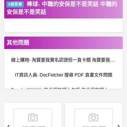
棒球- 中職的安保是不是笑話 中職的
0個答案
安保是不是笑話
其他問題
線
上購物- 淘寶要我實名認證但一直卡關 淘寶要我實名認證但一直卡關
IT資訊人員- DocFetcher 搜尋 PDF 直書文件問題
B
aseballXXXX- 有金門的懶人包嗎 有金門的懶人包嗎
女
人話題- 現在麥當勞一份套餐算便宜還算貴? 現在麥當勞一份套餐算便宜還算貴?
台南- 虎山國小評價
‹
›