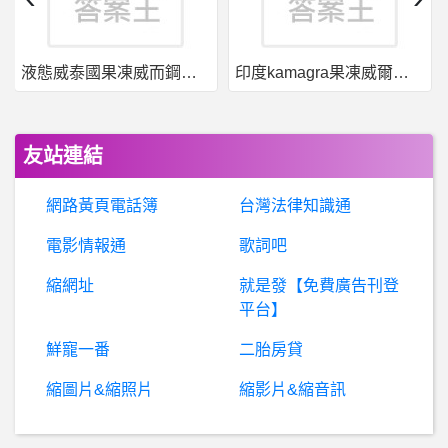
電影- 閃電俠疑問 閃電俠疑問
液態威泰國果凍威而鋼哪裡買
印度kamagra果凍威爾剛用於治療男性勃起功能障礙
密室逃脫 - 逃脫遊戲- 請問高雄有真人npc 工作室嗎
棒球- 王柏融這顆全壘打
友站連結
BaseballXXXX- 振昌 振昌
網路黃頁電話簿
台灣法律知識通
速食- 麥當勞的醬哪個好吃 麥當勞的醬哪個好吃
電影情報通
歌詞吧
縮網址
就是發【免費廣告刊登
房屋交易- 預售屋兩房格局請益 預售屋兩房格局請益
平台】
棒
球- 韓國先發投手元兌仁是不是超強？ 韓國先發投手元兌仁是不是超強？
鮮寵一番
二胎房貸
縮圖片&縮照片
縮影片&縮音訊
新世紀福音戰士(陽光沙灘BBS站)- 此版還活著？