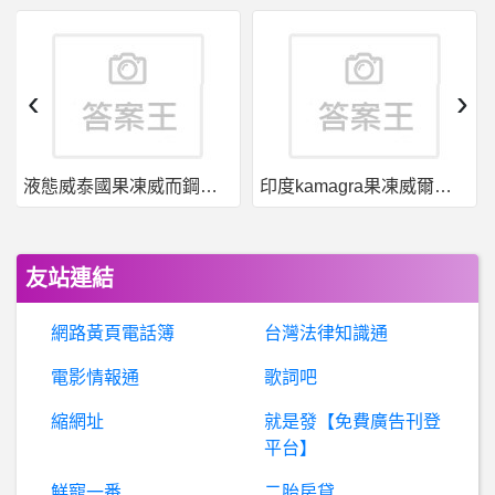
希洽- SCV到底能分到多少 SCV到底能分到多少
海外投資- CRF最近是在做什麼?
‹
›
I
MC Trading詐騙/範仲元詐騙/鄧雅婷詐騙/簡街資本詐騙
液態威泰國果凍威而鋼哪裡買
印度kamagra果凍威爾剛用於治療男性勃起功能障礙
和鑫是詐騙！確定是詐騙， 假平台.真詐騙！
希
洽- 蟻王在廁所能贏西索嗎? 蟻王在廁所能贏西索嗎?
友站連結
暗黑破壞神 - D3,D2,D1- 謎團電法配裝 謎團電法配裝
網路黃頁電話簿
台灣法律知識通
電
影- 不可能的任務7 1億美金掌控全世界??(雷) 不可能的任務7 1億美金掌控全世界??(雷)
電影情報通
歌詞吧
縮網址
就是發【免費廣告刊登
女
人話題- 請問45歲的女生是不是很難懷孕了? 請問45歲的女生是不是很難懷孕了?
平台】
男
女- 女生主動跟男生共食是好感的表現嗎 女生主動跟男生共食是好感的表現嗎
鮮寵一番
二胎房貸