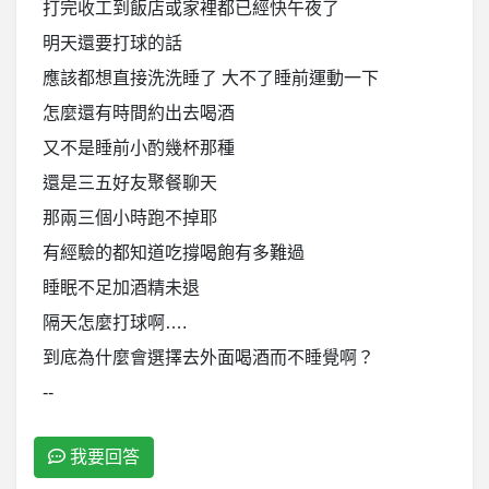
打完收工到飯店或家裡都已經快午夜了
明天還要打球的話
應該都想直接洗洗睡了 大不了睡前運動一下
怎麼還有時間約出去喝酒
又不是睡前小酌幾杯那種
還是三五好友聚餐聊天
那兩三個小時跑不掉耶
有經驗的都知道吃撐喝飽有多難過
睡眠不足加酒精未退
隔天怎麼打球啊….
到底為什麼會選擇去外面喝酒而不睡覺啊？
--
我要回答