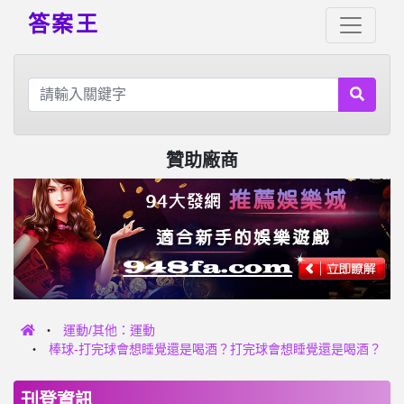
答案王
贊助廠商
運動/其他：運動
棒球-打完球會想睡覺還是喝酒？打完球會想睡覺還是喝酒？
刊登資訊